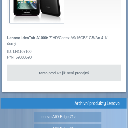
Lenovo IdeaTab A1000:
7″HD/Cortex A9/16GB/1GB/An 4.1/
černý
ID: LN1107100
P/N: 59383590
tento produkt již není prodejný
Archivní produkty Lenovo
Lenovo AIO Edge 71z