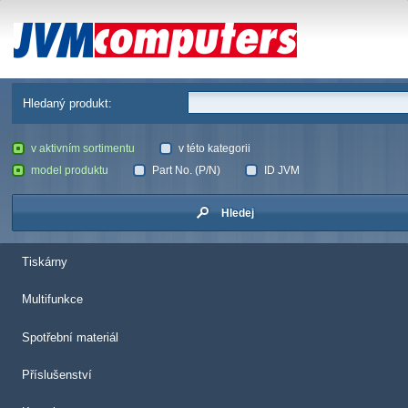
JVM Computers
Hledaný produkt:
v aktivním sortimentu
v této kategorii
model produktu
Part No. (P/N)
ID JVM
Hledej
Tiskárny
Multifunkce
Spotřební materiál
Příslušenství