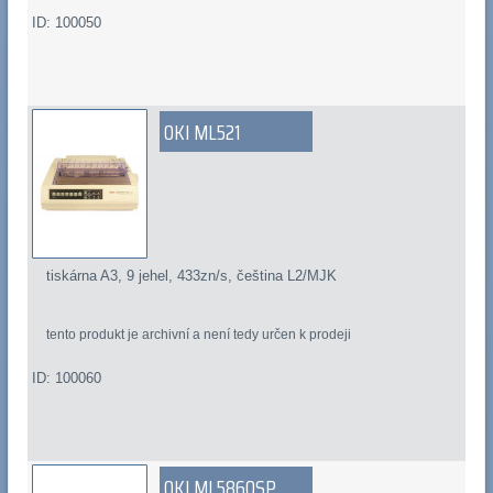
ID: 100050
OKI ML521
tiskárna A3, 9 jehel, 433zn/s, čeština L2/MJK
tento produkt je archivní a není tedy určen k prodeji
ID: 100060
OKI ML5860SP