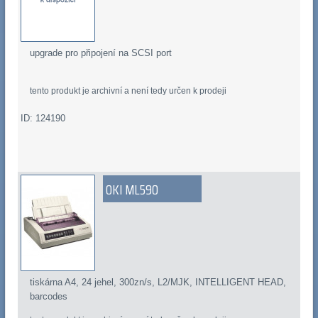
upgrade pro připojení na SCSI port
tento produkt je archivní a není tedy určen k prodeji
ID: 124190
OKI ML590
tiskárna A4, 24 jehel, 300zn/s, L2/MJK, INTELLIGENT HEAD,
barcodes