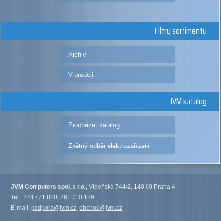
Filtry sortimentu
Archiv
V prodeji
JVM katalog
Procházet katalog...
Zpětný odběr elektrozařízení
JVM Computers spol. s r.o.
, Vídeňská 744/2, 140 00 Praha 4
Tel.: 244 471 820, 261 710 189
E-mail:
podpora@jvm.cz
,
obchod@jvm.cz