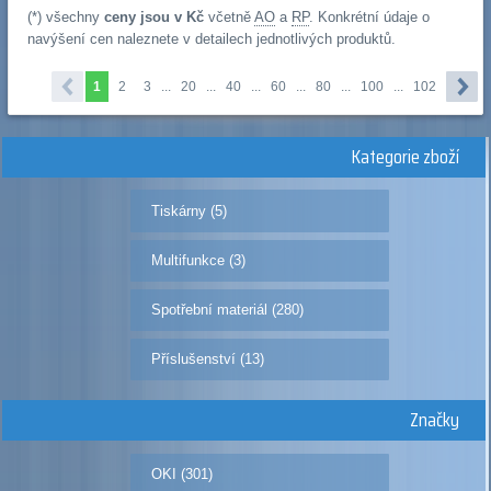
(*) všechny
ceny jsou v Kč
včetně
AO
a
RP
. Konkrétní údaje o
navýšení cen naleznete v detailech jednotlivých produktů.
1
2
3
...
20
...
40
...
60
...
80
...
100
...
102
Kategorie zboží
Tiskárny (5)
Multifunkce (3)
Spotřební materiál (280)
Příslušenství (13)
Značky
OKI (301)