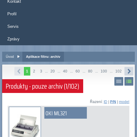
Kontakt
Profil
Servis
Zprávy
Úvod
Aplikace filtru: archiv
1
2
3
...
20
...
40
...
60
...
80
...
100
...
102
Produkty - pouze archiv (1/102)
Řazení:
ID
|
P/N
|
model
OKI ML321