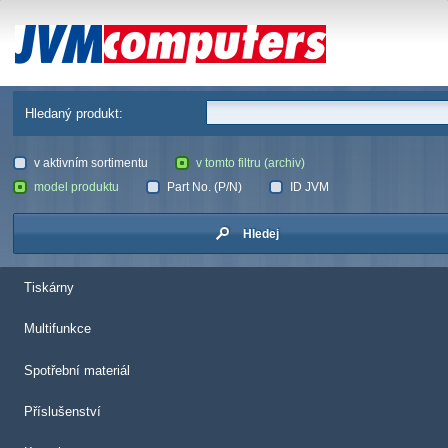
JVM Computers
Hledaný produkt:
v aktivním sortimentu
v tomto filtru (archiv)
model produktu
Part No. (P/N)
ID JVM
Hledej
Tiskárny
Multifunkce
Spotřební materiál
Příslušenství