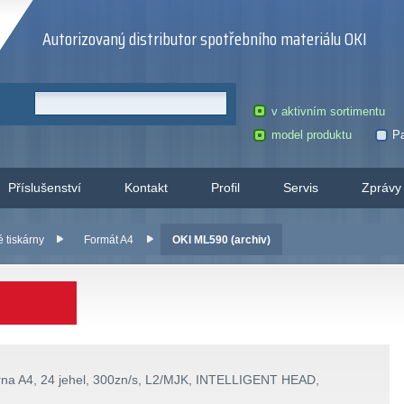
Autorizovaný distributor spotřebního materiálu OKI
v aktivním sortimentu
model produktu
Pa
Příslušenství
Kontakt
Profil
Servis
Zprávy
é tiskárny
Formát A4
OKI ML590 (archiv)
rna A4, 24 jehel, 300zn/s, L2/MJK, INTELLIGENT HEAD,