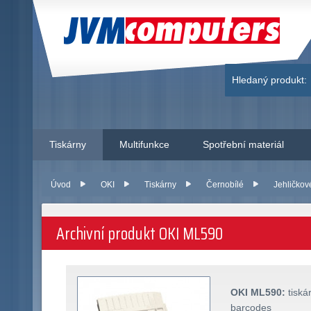
JVM Computers
Hledaný produkt:
Tiskárny
Multifunkce
Spotřební materiál
Úvod
OKI
Tiskárny
Černobílé
Jehličkov
Archivní produkt OKI ML590
OKI ML590:
tiská
barcodes