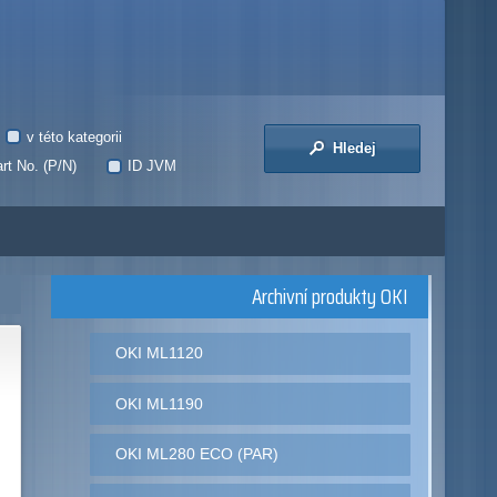
v této kategorii
Hledej
rt No. (P/N)
ID JVM
Archivní produkty OKI
OKI ML1120
OKI ML1190
OKI ML280 ECO (PAR)