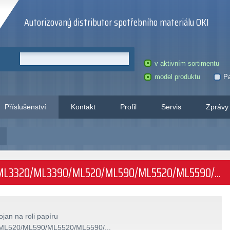
Autorizovaný distributor spotřebního materiálu OKI
v aktivním sortimentu
model produktu
Pa
Příslušenství
Kontakt
Profil
Servis
Zprávy
)
íru ML3320/ML3390/ML520/ML590/ML5520/ML5590/...
ojan na roli papíru
L520/ML590/ML5520/ML5590/...