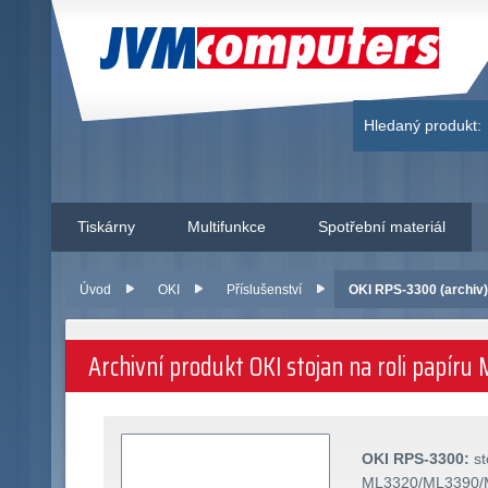
JVM Computers
Hledaný produkt:
Tiskárny
Multifunkce
Spotřební materiál
Úvod
OKI
Příslušenství
OKI RPS-3300 (archiv
Archivní produkt OKI stojan na roli pap
OKI RPS-3300:
st
ML3320/ML3390/M