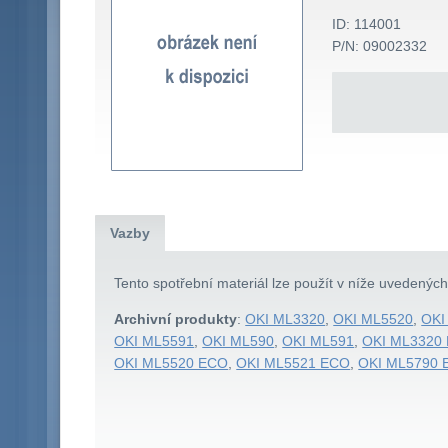
ID: 114001
P/N: 09002332
Vazby
Tento spotřební materiál lze použít v níže uvedenýc
Archivní produkty
:
OKI ML3320
,
OKI ML5520
,
OKI
OKI ML5591
,
OKI ML590
,
OKI ML591
,
OKI ML3320
OKI ML5520 ECO
,
OKI ML5521 ECO
,
OKI ML5790 