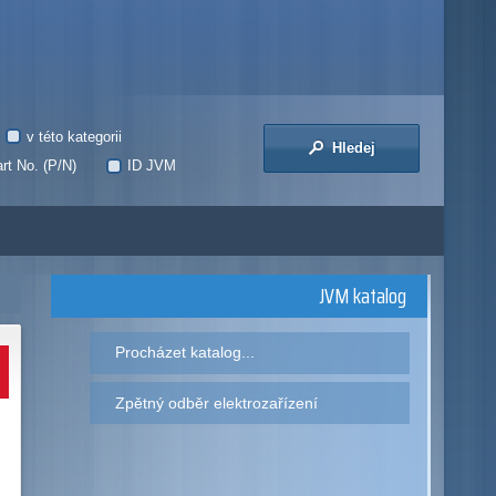
v této kategorii
Hledej
rt No. (P/N)
ID JVM
JVM katalog
Procházet katalog...
Zpětný odběr elektrozařízení