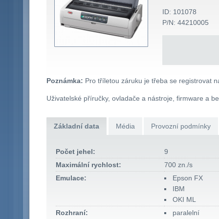
ID: 101078
P/N: 44210005
Poznámka:
Pro tříletou záruku je třeba se registrovat 
Uživatelské příručky, ovladače a nástroje, firmware a b
Základní data
Média
Provozní podmínky
Počet jehel:
9
Maximální rychlost:
700 zn./s
Emulace:
Epson FX
IBM
OKI ML
Rozhraní:
paralelní