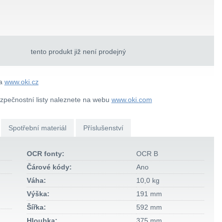
tento produkt již není prodejný
na
www.oki.cz
ezpečnostní listy naleznete na webu
www.oki.com
Spotřební materiál
Příslušenství
OCR fonty:
OCR B
Čárové kódy:
Ano
Váha:
10,0 kg
Výška:
191 mm
Šířka:
592 mm
Hloubka:
375 mm