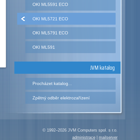
OKI ML5591 ECO
OKI ML5721 ECO
OKI ML5791 ECO
OKI ML591
JVM katalog
Procházet katalog...
Zpětný odběr elektrozařízení
© 1992–2026 JVM Computers spol. s r.o.
administrace
|
mailserver