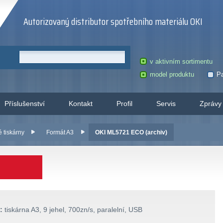
Autorizovaný distributor spotřebního materiálu OKI
v aktivním sortimentu
model produktu
Pa
Příslušenství
Kontakt
Profil
Servis
Zprávy
é tiskárny
Formát A3
OKI ML5721 ECO (archiv)
:
tiskárna A3, 9 jehel, 700zn/s, paralelní, USB