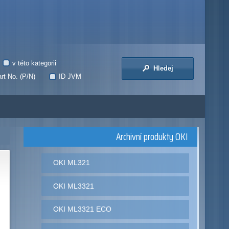
v této kategorii
Hledej
rt No. (P/N)
ID JVM
Archivní produkty OKI
OKI ML321
OKI ML3321
OKI ML3321 ECO