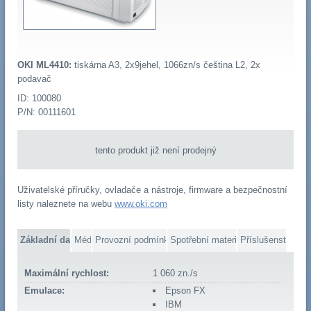
OKI ML4410:
tiskárna A3, 2x9jehel, 1066zn/s čeština L2, 2x
podavač
ID: 100080
P/N: 00111601
tento produkt již není prodejný
Uživatelské příručky, ovladače a nástroje, firmware a bezpečnostní
listy naleznete na webu
www.oki.com
Základní data
Média
Provozní podmínky
Spotřební materiál
Příslušenství
Maximální rychlost:
1 060 zn./s
Emulace:
Epson FX
IBM