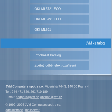
OKI ML5721 ECO
OKI ML5791 ECO
OKI ML591
JVM katalog
Procházet katalog...
Zpětný odběr elektrozařízení
JVM Computers spol. s r.o.
, Vídeňská 744/2, 140 00 Praha 4
Tel.: 244 471 820, 261 710 189
E-mail:
podpora@jvm.cz
,
obchod@jvm.cz
© 1992–2026 JVM Computers spol. s r.o.
administrace
|
mailserver