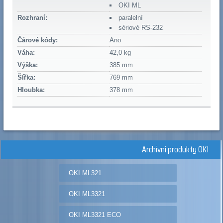
OKI ML
Rozhraní:
paralelní
sériové RS-232
Čárové kódy:
Ano
Váha:
42,0 kg
Výška:
385 mm
Šířka:
769 mm
Hloubka:
378 mm
Archivní produkty OKI
OKI ML321
OKI ML3321
OKI ML3321 ECO