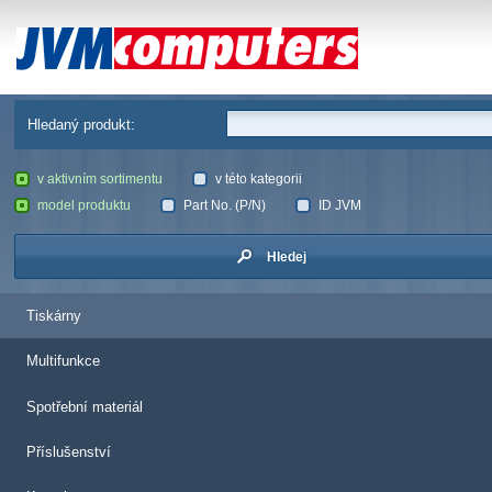
JVM Computers
Hledaný produkt:
v aktivním sortimentu
v této kategorii
model produktu
Part No. (P/N)
ID JVM
Hledej
Tiskárny
Multifunkce
Spotřební materiál
Příslušenství