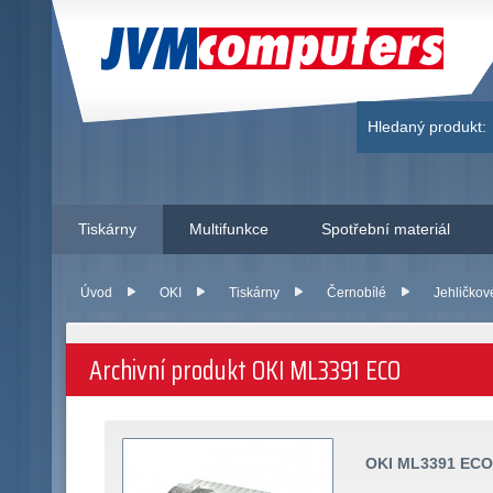
JVM Computers
Hledaný produkt:
Tiskárny
Multifunkce
Spotřební materiál
Úvod
OKI
Tiskárny
Černobílé
Jehličkov
Archivní produkt OKI ML3391 ECO
OKI ML3391 ECO