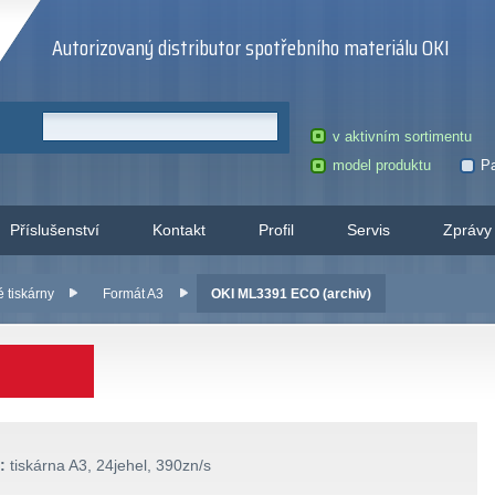
Autorizovaný distributor spotřebního materiálu OKI
v aktivním sortimentu
model produktu
Pa
Příslušenství
Kontakt
Profil
Servis
Zprávy
é tiskárny
Formát A3
OKI ML3391 ECO (archiv)
:
tiskárna A3, 24jehel, 390zn/s