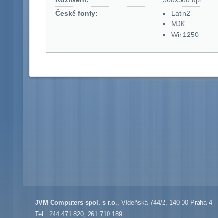
Rozlišení:
360x360 dpi
České fonty:
Latin2
MJK
Win1250
JVM Computers spol. s r.o.
, Vídeňská 744/2, 140 00 Praha 4
Tel.: 244 471 820, 261 710 189