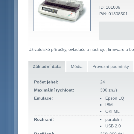
ID: 101086
P/N: 01308501
Uživatelské příručky, ovladače a nástroje, firmware a b
Základní data
Média
Provozní podmínky
Počet jehel:
24
Maximální rychlost:
390 zn./s
Emulace:
Epson LQ
IBM
OKI ML
Rozhraní:
paralelní
USB 2.0