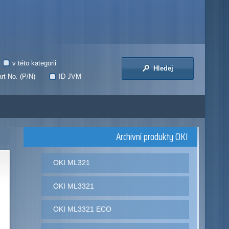
v této kategorii
Hledej
rt No. (P/N)
ID JVM
Archivní produkty OKI
OKI ML321
OKI ML3321
OKI ML3321 ECO