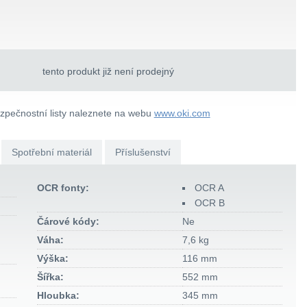
tento produkt již není prodejný
ezpečnostní listy naleznete na webu
www.oki.com
Spotřební materiál
Příslušenství
OCR fonty:
OCR A
OCR B
Čárové kódy:
Ne
Váha:
7,6 kg
Výška:
116 mm
Šířka:
552 mm
Hloubka:
345 mm