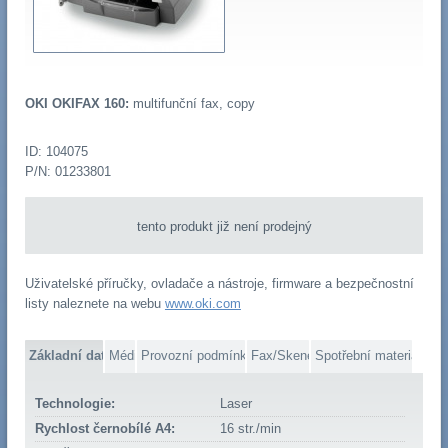
OKI OKIFAX 160:
multifunční fax, copy
ID: 104075
P/N: 01233801
tento produkt již není prodejný
Uživatelské příručky, ovladače a nástroje, firmware a bezpečnostní
listy naleznete na webu
www.oki.com
Základní data
Média
Provozní podmínky
Fax/Skener
Spotřební materiál
Technologie:
Laser
Rychlost černobílé A4:
16 str./min