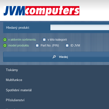
JVM Computers
Hledaný produkt:
v aktivním sortimentu
v této kategorii
model produktu
Part No. (P/N)
ID JVM
Hledej
Tiskárny
Multifunkce
Spotřební materiál
Příslušenství