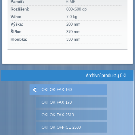
Paměť:
6 MB
Rozlišení:
600x600 dpi
Váha:
7,0 kg
Výška:
200 mm
Šířka:
370 mm
Hloubka:
330 mm
Archivní produkty OKI
OKI OKIFAX 160
OKI OKIFAX 170
OKI OKIFAX 2510
OKI OKIOFFICE 2530