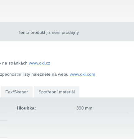
tento produkt již není prodejný
e na stránkách
www.oki.cz
ezpečnostní listy naleznete na webu
www.oki.com
Fax/Skener
Spotřební materiál
Hloubka:
390 mm