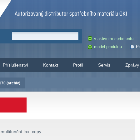
Autorizovaný distributor spotřebního materiálu OKI
v aktivním sortimentu
model produktu
Pa
Příslušenství
Kontakt
Profil
Servis
Zprávy
70 (archiv)
multifunční fax, copy