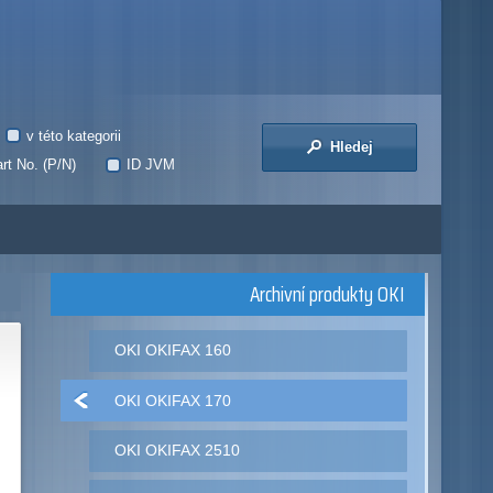
v této kategorii
Hledej
rt No. (P/N)
ID JVM
Archivní produkty OKI
OKI OKIFAX 160
OKI OKIFAX 170
OKI OKIFAX 2510