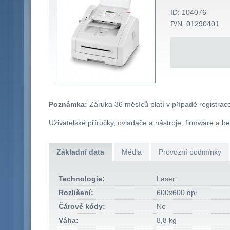
ID: 104076
P/N: 01290401
Poznámka:
Záruka 36 měsíců platí v případě registrac
Uživatelské příručky, ovladače a nástroje, firmware a b
Základní data
Média
Provozní podmínky
Technologie:
Laser
Rozlišení:
600x600 dpi
Čárové kódy:
Ne
Váha:
8,8 kg