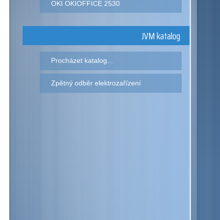
OKI OKIOFFICE 2530
JVM katalog
Procházet katalog...
Zpětný odběr elektrozařízení