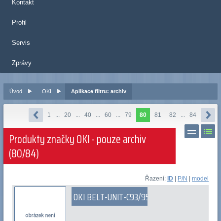
Kontakt
Profil
Servis
Zprávy
Úvod
OKI
Aplikace filtru: archiv
1
...
20
...
40
...
60
...
79
80
81
82
...
84
Produkty značky OKI - pouze archiv
(80/84)
Řazení:
ID
|
P/N
|
model
OKI BELT-UNIT-C93/95