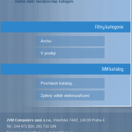
žádné další neodpovídají kategorii
Filtry kategorie
Archiv
V prodeji
JVM katalog
Procházet katalog...
Zpětný odběr elektrozařízení
JVM Computers spol. s r.o.
, Vídeňská 744/2, 140 00 Praha 4
Tel.: 244 471 820, 261 710 189