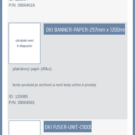
P/N: 09004618
OKI BANNER-PAPER-297mm x 1200mm
plakátový papír (40ks)
tento produkt je archivní a není tedy určen k prodeji
ID: 125085
P/N: 09004581
OKI FUSER-UNIT-C9000