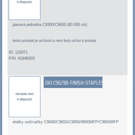
pásová jednotka C9300/C9500 (80.000 str)
tento produkt je archivní a není tedy určen k prodeji
ID: 125071
P/N: 41946003
OKI C96/98-FINISH-STAPLES
drátky sešívačky C9600/C9655/C9850/9800MFP/C9850MFP