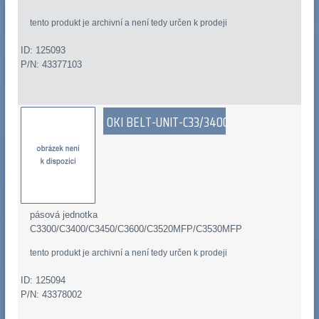
tento produkt je archivní a není tedy určen k prodeji
ID: 125093
P/N: 43377103
OKI BELT-UNIT-C33/3400
pásová jednotka
C3300/C3400/C3450/C3600/C3520MFP/C3530MFP
tento produkt je archivní a není tedy určen k prodeji
ID: 125094
P/N: 43378002