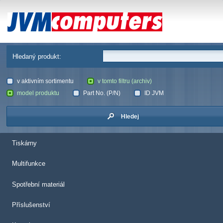
JVM Computers
Hledaný produkt:
v aktivním sortimentu
v tomto filtru (archiv)
model produktu
Part No. (P/N)
ID JVM
Hledej
Tiskárny
Multifunkce
Spotřební materiál
Příslušenství