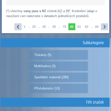
(*) všechny
ceny jsou v Kč
včetně
AO
a
RP
. Konkrétní údaje o
navýšení cen naleznete v detailech jednotlivých produktů.
1
...
20
...
40
...
60
...
79
80
81
82
...
84
Subkategorie
Tiskárny (5)
Multifunkce (3)
Spotřební materiál (280)
Příslušenství (13)
Filtr značek