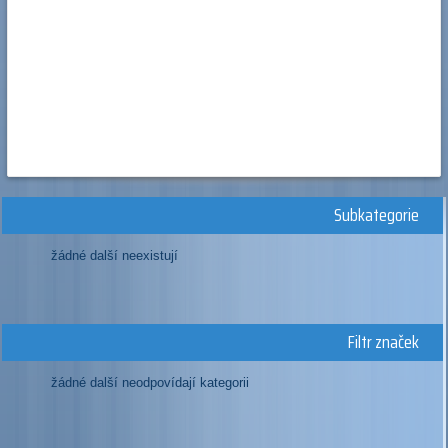
Subkategorie
žádné další neexistují
Filtr značek
žádné další neodpovídají kategorii