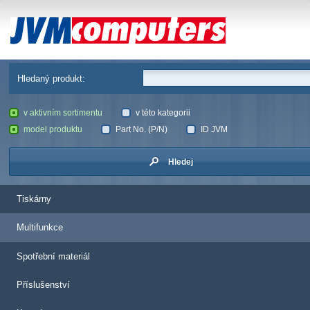
JVM Computers
Hledaný produkt:
v aktivním sortimentu
v této kategorii
model produktu
Part No. (P/N)
ID JVM
Hledej
Tiskárny
Multifunkce
Spotřební materiál
Příslušenství