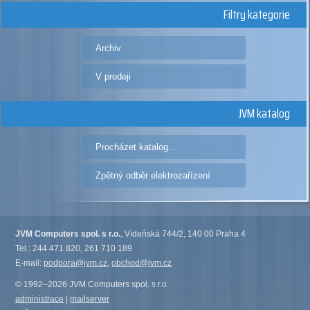
Filtry kategorie
Archiv
V prodeji
JVM katalog
Procházet katalog...
Zpětný odběr elektrozařízení
JVM Computers spol. s r.o.
, Vídeňská 744/2, 140 00 Praha 4
Tel.: 244 471 820, 261 710 189
E-mail:
podpora@jvm.cz
,
obchod@jvm.cz
© 1992–2026 JVM Computers spol. s r.o.
administrace
|
mailserver