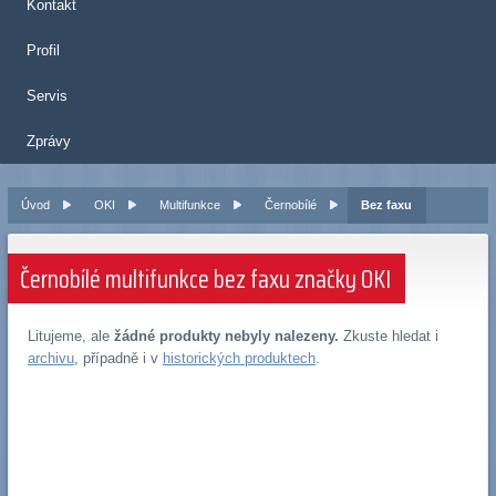
Kontakt
Profil
Servis
Zprávy
Úvod
OKI
Multifunkce
Černobílé
Bez faxu
Černobílé multifunkce bez faxu značky OKI
Litujeme, ale
žádné produkty nebyly nalezeny.
Zkuste hledat i
archivu
, případně i v
historických produktech
.