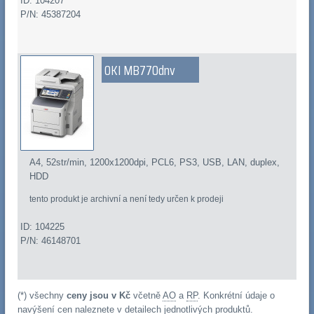
ID: 104207
P/N: 45387204
OKI MB770dnv
A4, 52str/min, 1200x1200dpi, PCL6, PS3, USB, LAN, duplex,
HDD
tento produkt je archivní a není tedy určen k prodeji
ID: 104225
P/N: 46148701
(*) všechny
ceny jsou v Kč
včetně
AO
a
RP
. Konkrétní údaje o
navýšení cen naleznete v detailech jednotlivých produktů.