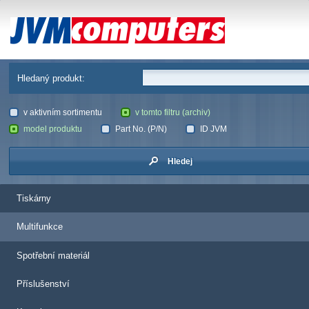
JVM Computers
Hledaný produkt:
v aktivním sortimentu
v tomto filtru (archiv)
model produktu
Part No. (P/N)
ID JVM
Hledej
Tiskárny
Multifunkce
Spotřební materiál
Příslušenství