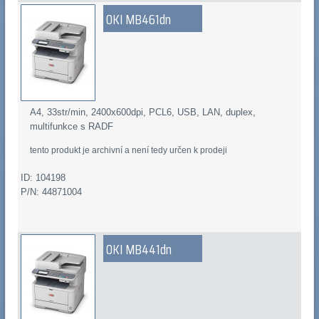
OKI MB461dn
A4, 33str/min, 2400x600dpi, PCL6, USB, LAN, duplex,
multifunkce s RADF
tento produkt je archivní a není tedy určen k prodeji
ID: 104198
P/N: 44871004
OKI MB441dn