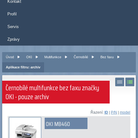
Kontakt
Profil
Servis
Zprávy
Úvod
OKI
Multifunkce
Černobílé
Bez faxu
Aplikace filtru: archiv
Černobílé multifunkce bez faxu značky
OKI - pouze archiv
Řazení:
ID
|
P/N
|
model
OKI MB460