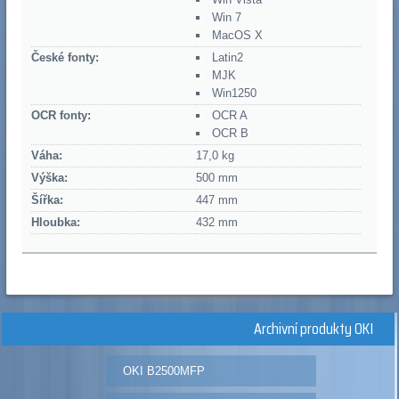
Win 7
MacOS X
České fonty:
Latin2
MJK
Win1250
OCR fonty:
OCR A
OCR B
Váha:
17,0 kg
Výška:
500 mm
Šířka:
447 mm
Hloubka:
432 mm
Archivní produkty OKI
OKI B2500MFP