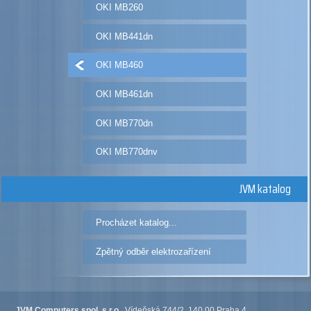
OKI MB260
OKI MB441dn
OKI MB460
OKI MB461dn
OKI MB770dn
OKI MB770dnv
JVM katalog
Procházet katalog...
Zpětný odběr elektrozařízení
JVM Computers spol. s r.o.
, Vídeňská 744/2, 140 00 Praha 4