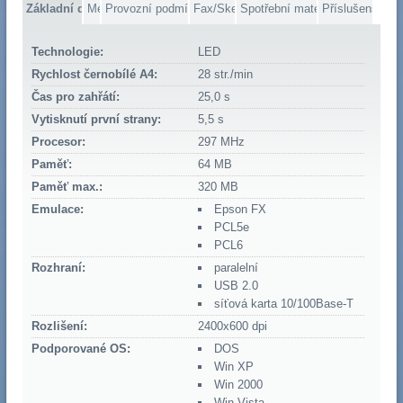
Základní data
Média
Provozní podmínky
Fax/Skener
Spotřební materiál
Příslušenství
Technologie:
LED
Rychlost černobílé A4:
28 str./min
Čas pro zahřátí:
25,0 s
Vytisknutí první strany:
5,5 s
Procesor:
297 MHz
Paměť:
64 MB
Paměť max.:
320 MB
Emulace:
Epson FX
PCL5e
PCL6
Rozhraní:
paralelní
USB 2.0
síťová karta 10/100Base-T
Rozlišení:
2400x600 dpi
Podporované OS:
DOS
Win XP
Win 2000
Win Vista