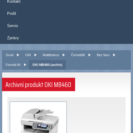
Kontakt
Profil
Servis
Zprávy
Úvod
OKI
Multifunkce
Černobílé
Bez faxu
Formát A4
OKI MB460 (archiv)
Archivní produkt OKI MB460