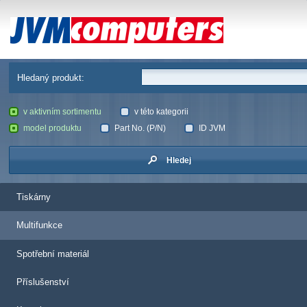
JVM Computers
Hledaný produkt:
v aktivním sortimentu
v této kategorii
model produktu
Part No. (P/N)
ID JVM
Hledej
Tiskárny
Multifunkce
Spotřební materiál
Příslušenství