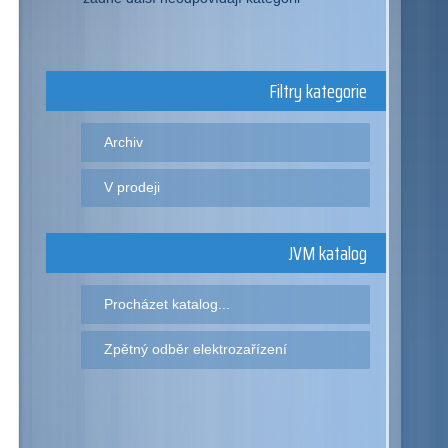
Filtry kategorie
Archiv
V prodeji
JVM katalog
Procházet katalog...
Zpětný odběr elektrozařízení