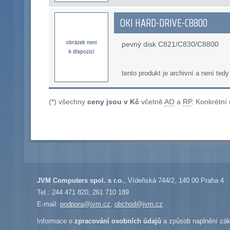
OKI HARD-DRIVE-C8800
pevný disk C821/C830/C8800
tento produkt je archivní a není tedy
(*) všechny
ceny jsou v Kč
včetně
AO
a
RP
. Konkrétní
JVM Computers spol. s r.o.
, Vídeňská 744/2, 140 00 Praha 4
Tel.: 244 471 820, 261 710 189
E-mail:
podpora@jvm.cz
,
obchod@jvm.cz
Informace o
zpracování osobních údajů
a způsob naplnění zák