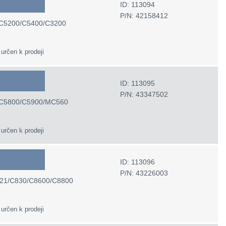
ID: 113094
P/N: 42158412
/C5200/C5400/C3200
 určen k prodeji
ID: 113095
P/N: 43347502
0/C5800/C5900/MC560
 určen k prodeji
ID: 113096
P/N: 43226003
821/C830/C8600/C8800
 určen k prodeji