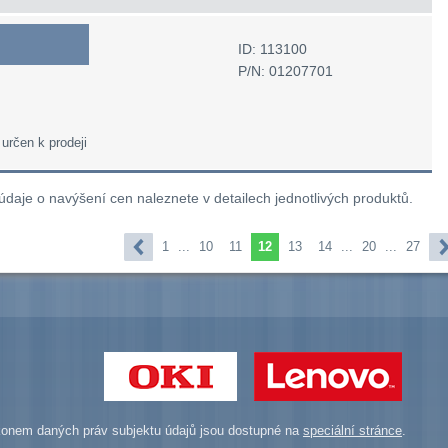
ID: 113100
P/N: 01207701
 určen k prodeji
 údaje o navýšení cen naleznete v detailech jednotlivých produktů.
1
...
10
11
12
13
14
...
20
...
27
onem daných práv subjektu údajů jsou dostupné na
speciální stránce
.