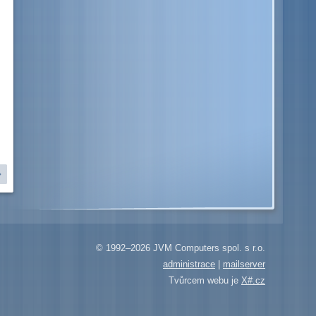
© 1992–2026 JVM Computers spol. s r.o.
administrace
|
mailserver
Tvůrcem webu je
X#.cz