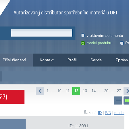
Autorizovaný distributor spotřebního materiálu OKI
v aktivním sortimentu
model produktu
Pa
Příslušenství
Kontakt
Profil
Servis
Zprávy
1
...
10
11
12
13
14
...
20
...
27
27)
Řazení:
ID
|
P/N
|
model
ID: 113091