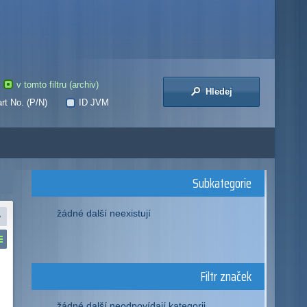
v tomto filtru (archiv)
Hledej
rt No. (P/N)
ID JVM
Subkategorie
žádné další neexistují
Filtr značek
žádné další neodpovídají kategorii