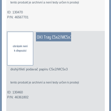
tento produkt je archivní a není tedy určen k prodeji
ID: 130470
P/N: 46567701
OKI Tray C5x2/MC5x3
druhý/třetí podavač papíru C5x2/MC5x3
tento produkt je archivní a není tedy určen k prodeji
ID: 130460
P/N: 46361802