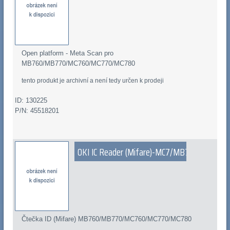
Open platform - Meta Scan pro
MB760/MB770/MC760/MC770/MC780
tento produkt je archivní a není tedy určen k prodeji
ID: 130225
P/N: 45518201
OKI IC Reader (Mifare)-MC7/MB7
Čtečka ID (Mifare) MB760/MB770/MC760/MC770/MC780