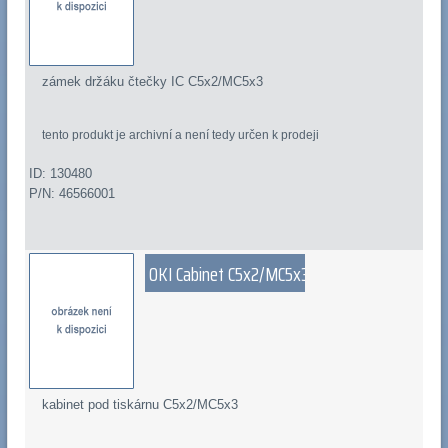
zámek držáku čtečky IC C5x2/MC5x3
tento produkt je archivní a není tedy určen k prodeji
ID: 130480
P/N: 46566001
OKI Cabinet C5x2/MC5x3
kabinet pod tiskárnu C5x2/MC5x3