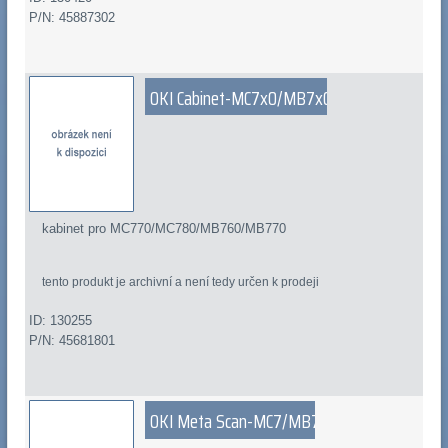
P/N: 45887302
OKI Cabinet-MC7x0/MB7x0
kabinet pro MC770/MC780/MB760/MB770
tento produkt je archivní a není tedy určen k prodeji
ID: 130255
P/N: 45681801
OKI Meta Scan-MC7/MB7