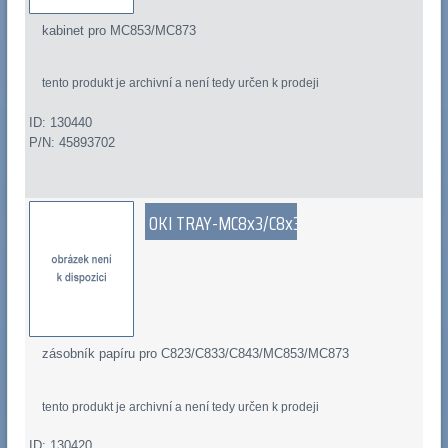
kabinet pro MC853/MC873
tento produkt je archivní a není tedy určen k prodeji
ID: 130440
P/N: 45893702
OKI TRAY-MC8x3/C8x3
zásobník papíru pro C823/C833/C843/MC853/MC873
tento produkt je archivní a není tedy určen k prodeji
ID: 130420