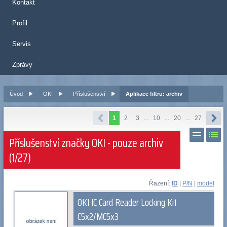
Kontakt
Profil
Servis
Zprávy
Úvod
OKI
Příslušenství
Aplikace filtru: archiv
1
2
3
...
10
...
20
...
27
Příslušenství značky OKI - pouze archiv
(1/27)
Řazení:
ID
|
P/N
|
model
OKI IC Card Reader Locking Kit
C5x2/MC5x3