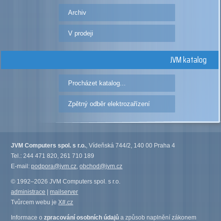
Archiv
V prodeji
JVM katalog
Procházet katalog...
Zpětný odběr elektrozařízení
JVM Computers spol. s r.o.
, Vídeňská 744/2, 140 00 Praha 4
Tel.: 244 471 820, 261 710 189
E-mail:
podpora@jvm.cz
,
obchod@jvm.cz
© 1992–2026 JVM Computers spol. s r.o.
administrace
|
mailserver
Tvůrcem webu je
X#.cz
Informace o
zpracování osobních údajů
a způsob naplnění zákonem