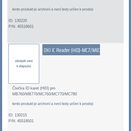
tento produkt je archivní a není tedy určen k prodeji
ID: 130220
P/N: 45518601
OKI IC Reader (HID)-MC7/MB7
Čtečka ID karet (HID) pro
MB760/MB770/MC760/MC770/MC780
tento produkt je archivní a není tedy určen k prodeji
ID: 130215
P/N: 45518501