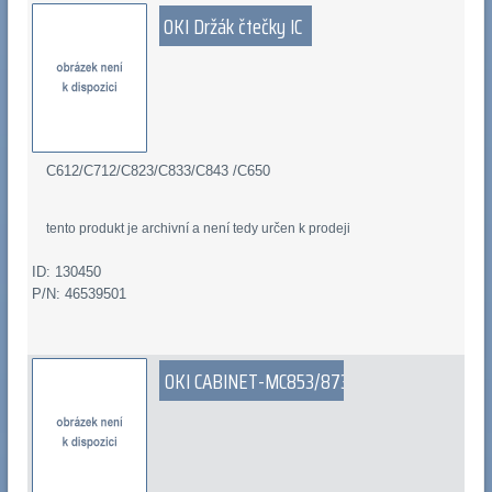
OKI Držák čtečky IC
C612/C712/C823/C833/C843 /C650
tento produkt je archivní a není tedy určen k prodeji
ID: 130450
P/N: 46539501
OKI CABINET-MC853/873