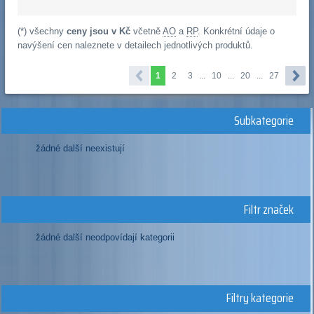
(*) všechny
ceny jsou v Kč
včetně
AO
a
RP
. Konkrétní údaje o
navýšení cen naleznete v detailech jednotlivých produktů.
1
2
3
...
10
...
20
...
27
Subkategorie
žádné další neexistují
Filtr značek
žádné další neodpovídají kategorii
Filtry kategorie