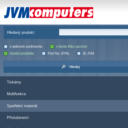
JVM Computers
Hledaný produkt:
v aktivním sortimentu
v tomto filtru (archiv)
model produktu
Part No. (P/N)
ID JVM
Hledej
Tiskárny
Multifunkce
Spotřební materiál
Příslušenství