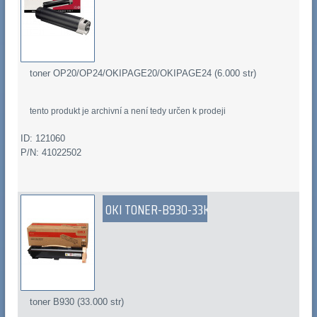
toner OP20/OP24/OKIPAGE20/OKIPAGE24 (6.000 str)
tento produkt je archivní a není tedy určen k prodeji
ID: 121060
P/N: 41022502
OKI TONER-B930-33K
toner B930 (33.000 str)