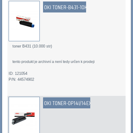
OKI TONER-B431-10K
toner B431 (10.000 str)
tento produkt je archivní a není tedy určen k prodeji
ID: 121054
P/N: 44574902
OKI TONER-OP14I/14EX