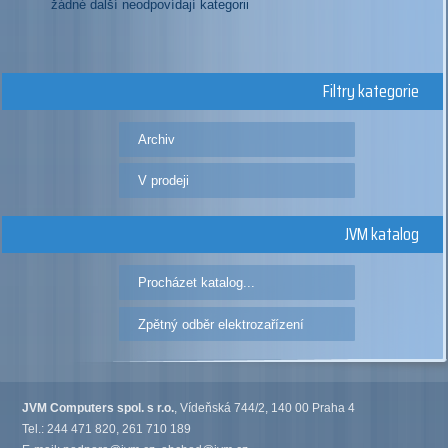
žádné další neodpovídají kategorii
Filtry kategorie
Archiv
V prodeji
JVM katalog
Procházet katalog...
Zpětný odběr elektrozařízení
JVM Computers spol. s r.o.
, Vídeňská 744/2, 140 00 Praha 4
Tel.: 244 471 820, 261 710 189