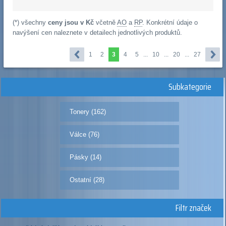
(*) všechny
ceny jsou v Kč
včetně
AO
a
RP
. Konkrétní údaje o
navýšení cen naleznete v detailech jednotlivých produktů.
1
2
3
4
5
...
10
...
20
...
27
Subkategorie
Tonery (162)
Válce (76)
Pásky (14)
Ostatní (28)
Filtr značek