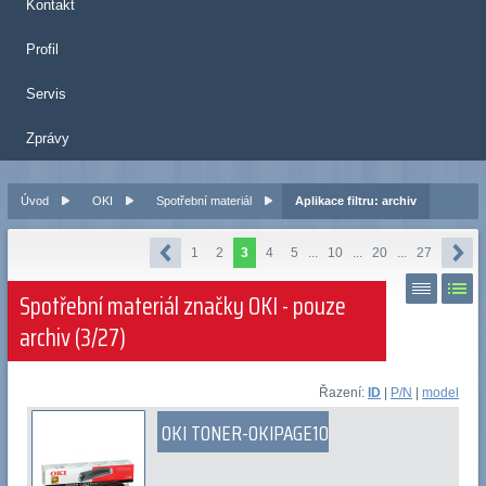
Kontakt
Profil
Servis
Zprávy
Úvod
OKI
Spotřební materiál
Aplikace filtru: archiv
1
2
3
4
5
...
10
...
20
...
27
Spotřební materiál značky OKI - pouze
archiv (3/27)
Řazení:
ID
|
P/N
|
model
OKI TONER-OKIPAGE10I