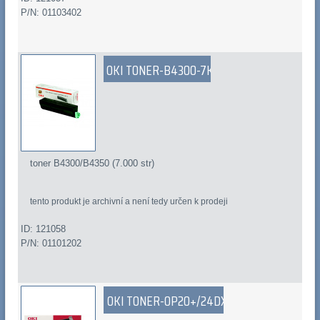
P/N: 01103402
OKI TONER-B4300-7K
toner B4300/B4350 (7.000 str)
tento produkt je archivní a není tedy určen k prodeji
ID: 121058
P/N: 01101202
OKI TONER-OP20+/24DX