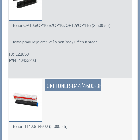
toner OP10e/OP10ex/OP10i/OP12i/OP14e (2.500 str)
tento produkt je archivní a není tedy určen k prodeji
ID: 121050
P/N: 40433203
OKI TONER-B44/4600-3K
toner B4400/B4600 (3.000 str)