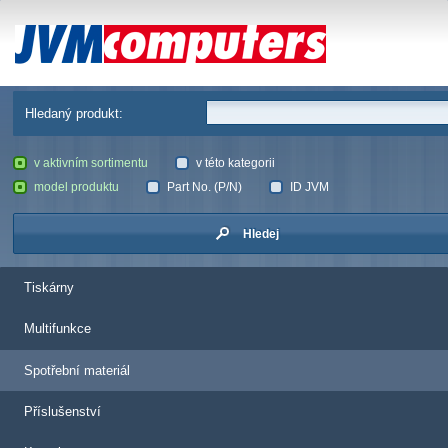
JVM Computers
Hledaný produkt:
v aktivním sortimentu
v této kategorii
model produktu
Part No. (P/N)
ID JVM
Hledej
Tiskárny
Multifunkce
Spotřební materiál
Příslušenství