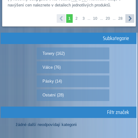
navýšení cen naleznete v detailech jednotlivých produktů.
1
2
3
...
10
...
20
...
28
Subkategorie
Tonery (162)
Válce (76)
Pásky (14)
Ostatní (28)
Filtr značek
žádné další neodpovídají kategorii