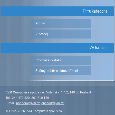
Filtry kategorie
Archiv
V prodeji
JVM katalog
Procházet katalog...
Zpětný odběr elektrozařízení
JVM Computers spol. s r.o.
, Vídeňská 744/2, 140 00 Praha 4
Tel.: 244 471 820, 261 710 189
E-mail:
podpora@jvm.cz
,
obchod@jvm.cz
© 1992–2026 JVM Computers spol. s r.o.