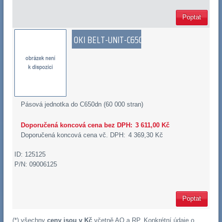
Poptat
OKI BELT-UNIT-C650
Pásová jednotka do C650dn (60 000 stran)
Doporučená koncová cena bez DPH:
3 611,00 Kč
Doporučená koncová cena vč. DPH:
4 369,30 Kč
ID: 125125
P/N: 09006125
Poptat
(*) všechny
ceny jsou v Kč
včetně
AO
a
RP
. Konkrétní údaje o