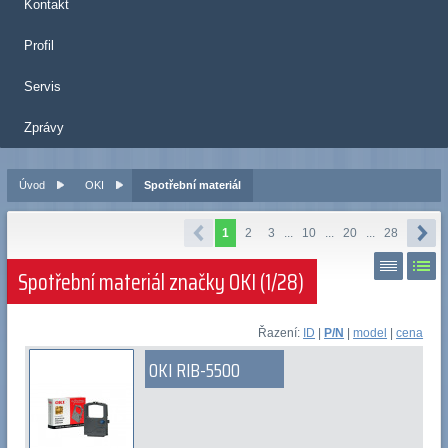
Kontakt
Profil
Servis
Zprávy
Úvod
OKI
Spotřební materiál
1
2
3
...
10
...
20
...
28
Spotřební materiál značky OKI (1/28)
Řazení:
ID
|
P/N
|
model
|
cena
OKI RIB-5500