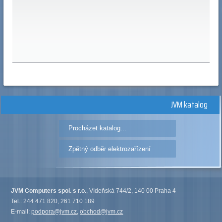
JVM katalog
Procházet katalog...
Zpětný odběr elektrozařízení
JVM Computers spol. s r.o.
, Vídeňská 744/2, 140 00 Praha 4
Tel.: 244 471 820, 261 710 189
E-mail:
podpora@jvm.cz
,
obchod@jvm.cz