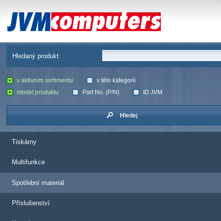
JVM Computers
Hledaný produkt:
v aktivním sortimentu
v této kategorii
model produktu
Part No. (P/N)
ID JVM
Hledej
Tiskárny
Multifunkce
Spotřební materiál
Příslušenství