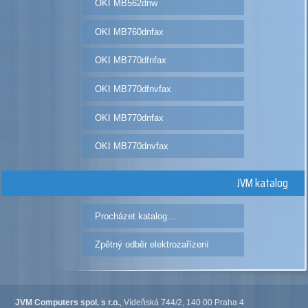
OKI MB562dnw
OKI MB760dnfax
OKI MB770dfnfax
OKI MB770dfnvfax
OKI MB770dnfax
OKI MB770dnvfax
JVM katalog
Procházet katalog...
Zpětný odběr elektrozařízení
JVM Computers spol. s r.o.
, Vídeňská 744/2, 140 00 Praha 4