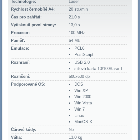
Technologie:
Laser
Rychlost černobílé A4:
20 str./min
Čas pro zahřátí:
21,0 s
Vytisknutí první strany:
13,0 s
Procesor:
100 MHz
Paměť:
64 MB
Emulace:
PCL6
PostScript
Rozhraní:
USB 2.0
síťová karta 10/100Base-T
Rozlišení:
600x600 dpi
Podporované OS:
DOS
Win XP
Win 2000
Win Vista
Win 7
Linux
MacOS X
Čárové kódy:
Ne
Váha:
13,0 kg