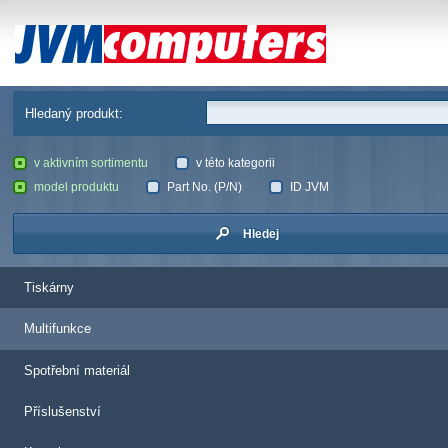
JVM Computers
Hledaný produkt:
v aktivním sortimentu
v této kategorii
model produktu
Part No. (P/N)
ID JVM
Hledej
Tiskárny
Multifunkce
Spotřební materiál
Příslušenství