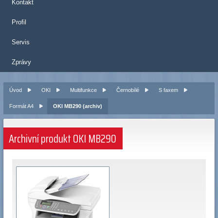
Kontakt
Profil
Servis
Zprávy
Úvod
OKI
Multifunkce
Černobílé
S faxem
Formát A4
OKI MB290 (archiv)
Archivní produkt OKI MB290