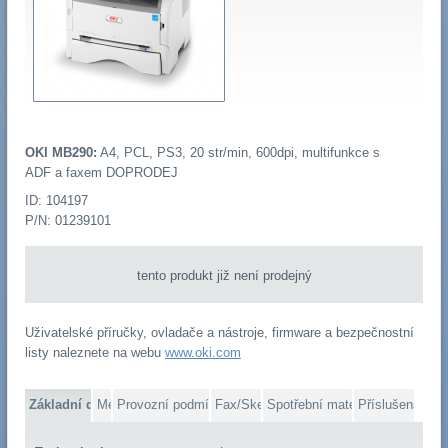
OKI MB290:
A4, PCL, PS3, 20 str/min, 600dpi, multifunkce s
ADF a faxem DOPRODEJ
ID: 104197
P/N: 01239101
tento produkt již není prodejný
Uživatelské příručky, ovladače a nástroje, firmware a bezpečnostní
listy naleznete na webu
www.oki.com
Základní data
Média
Provozní podmínky
Fax/Skener
Spotřební materiál
Příslušenství