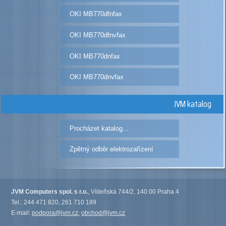
OKI MB770dfnfax
OKI MB770dfnvfax
OKI MB770dnfax
OKI MB770dnvfax
JVM katalog
Procházet katalog...
Zpětný odběr elektrozařízení
JVM Computers spol. s r.o.
, Vídeňská 744/2, 140 00 Praha 4
Tel.: 244 471 820, 261 710 189
E-mail:
podpora@jvm.cz
,
obchod@jvm.cz