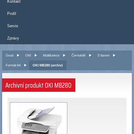
Kontakt
Profil
Servis
Zprávy
Úvod
OKI
Multifunkce
Černobílé
S faxem
Formát A4
OKI MB280 (archiv)
Archivní produkt OKI MB280