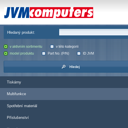
JVM Computers
Hledaný produkt:
v aktivním sortimentu
v této kategorii
model produktu
Part No. (P/N)
ID JVM
Hledej
Tiskárny
Multifunkce
Spotřební materiál
Příslušenství