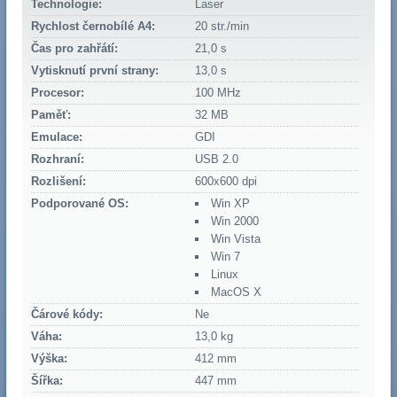
Technologie:
Laser
Rychlost černobílé A4:
20 str./min
Čas pro zahřátí:
21,0 s
Vytisknutí první strany:
13,0 s
Procesor:
100 MHz
Paměť:
32 MB
Emulace:
GDI
Rozhraní:
USB 2.0
Rozlišení:
600x600 dpi
Podporované OS:
Win XP
Win 2000
Win Vista
Win 7
Linux
MacOS X
Čárové kódy:
Ne
Váha:
13,0 kg
Výška:
412 mm
Šířka:
447 mm