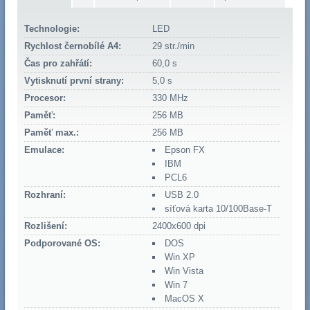
Technologie:
LED
Rychlost černobílé A4:
29 str./min
Čas pro zahřátí:
60,0 s
Vytisknutí první strany:
5,0 s
Procesor:
330 MHz
Paměť:
256 MB
Paměť max.:
256 MB
Emulace:
Epson FX
IBM
PCL6
Rozhraní:
USB 2.0
síťová karta 10/100Base-T
Rozlišení:
2400x600 dpi
Podporované OS:
DOS
Win XP
Win Vista
Win 7
MacOS X