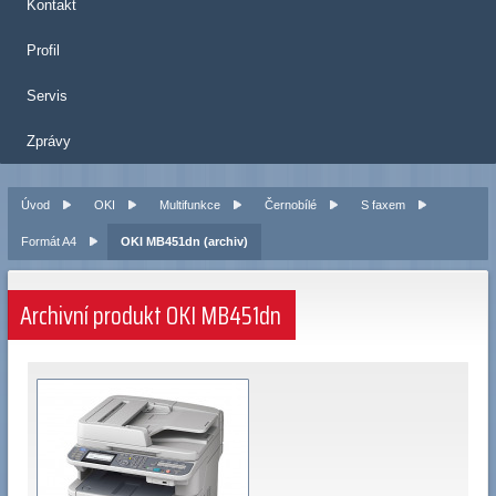
Kontakt
Profil
Servis
Zprávy
Úvod
OKI
Multifunkce
Černobílé
S faxem
Formát A4
OKI MB451dn (archiv)
Archivní produkt OKI MB451dn