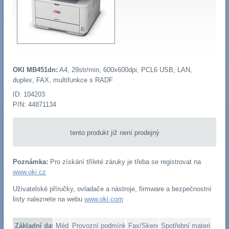
OKI MB451dn:
A4, 29str/min, 600x600dpi, PCL6 USB, LAN,
duplex, FAX, multifunkce s RADF
ID: 104203
P/N: 44871134
tento produkt již není prodejný
Poznámka:
Pro získání tříleté záruky je třeba se registrovat na
www.oki.cz
Uživatelské příručky, ovladače a nástroje, firmware a bezpečnostní
listy naleznete na webu
www.oki.com
Základní data
Média
Provozní podmínky
Fax/Skener
Spotřební materiál