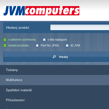
JVM Computers
Hledaný produkt:
v aktivním sortimentu
v této kategorii
model produktu
Part No. (P/N)
ID JVM
Hledej
Tiskárny
Multifunkce
Spotřební materiál
Příslušenství