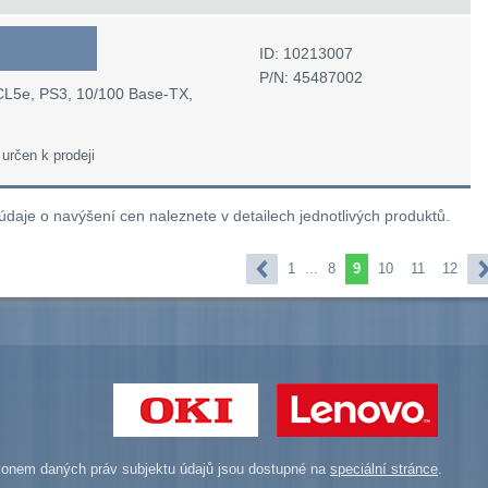
ID: 10213007
P/N: 45487002
PCL5e, PS3, 10/100 Base-TX,
 určen k prodeji
 údaje o navýšení cen naleznete v detailech jednotlivých produktů.
1
...
8
9
10
11
12
onem daných práv subjektu údajů jsou dostupné na
speciální stránce
.