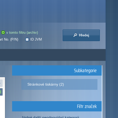
v tomto filtru (archiv)
Hledej
rt No. (P/N)
ID JVM
Subkategorie
Stránkové tiskárny (2)
Filtr značek
žádné další neodpovídají kategorii