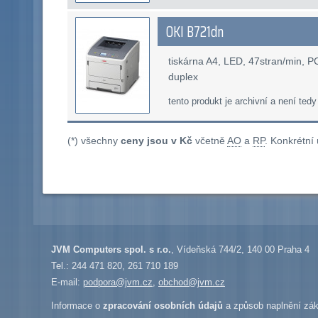
OKI B721dn
tiskárna A4, LED, 47stran/min, 
duplex
tento produkt je archivní a není tedy
(*) všechny
ceny jsou v Kč
včetně
AO
a
RP
. Konkrétní
JVM Computers spol. s r.o.
, Vídeňská 744/2, 140 00 Praha 4
Tel.: 244 471 820, 261 710 189
E-mail:
podpora@jvm.cz
,
obchod@jvm.cz
Informace o
zpracování osobních údajů
a způsob naplnění zák