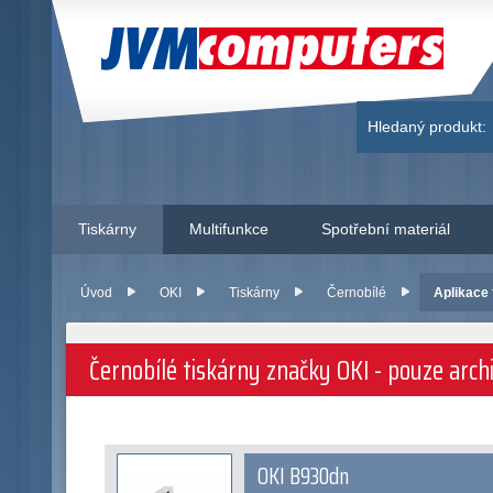
JVM Computers
Hledaný produkt:
Tiskárny
Multifunkce
Spotřební materiál
Úvod
OKI
Tiskárny
Černobílé
Aplikace f
Černobílé tiskárny značky OKI - pouze archi
OKI B930dn