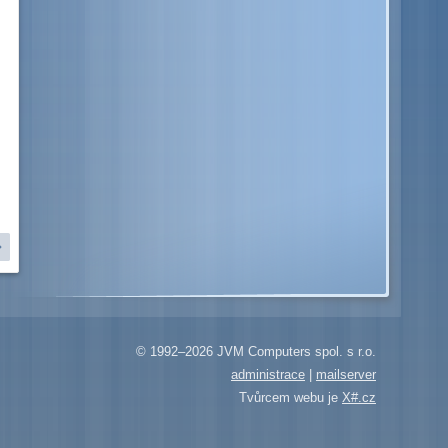
© 1992–2026 JVM Computers spol. s r.o.
administrace
|
mailserver
Tvůrcem webu je
X#.cz