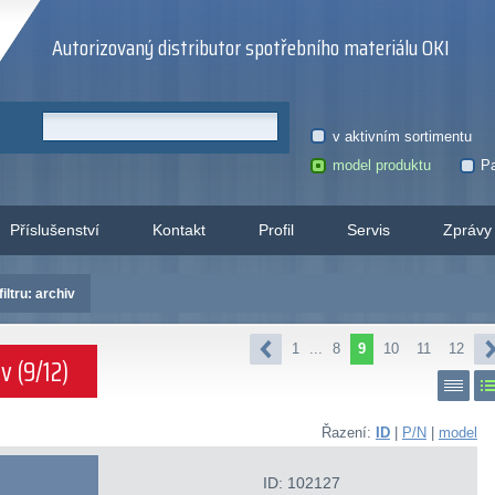
Autorizovaný distributor spotřebního materiálu OKI
v aktivním sortimentu
model produktu
Pa
Příslušenství
Kontakt
Profil
Servis
Zprávy
iltru: archiv
1
...
8
9
10
11
12
v (9/12)
Řazení:
ID
|
P/N
|
model
ID: 102127