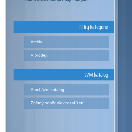
Filtry kategorie
Archiv
V prodeji
JVM katalog
Procházet katalog...
Zpětný odběr elektrozařízení