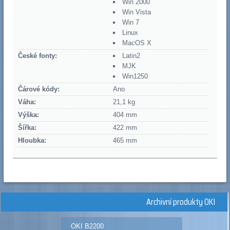
Win 2000
Win Vista
Win 7
Linux
MacOS X
České fonty:
Latin2
MJK
Win1250
Čárové kódy:
Ano
Váha:
21,1 kg
Výška:
404 mm
Šířka:
422 mm
Hloubka:
465 mm
Archivní produkty OKI
OKI B2200