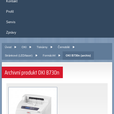
Kontakt
Profil
Servis
Zprávy
Úvod
OKI
Tiskárny
Černobílé
Stránkové (LED/laser)
Formát A4
OKI B730n (archiv)
Archivní produkt OKI B730n