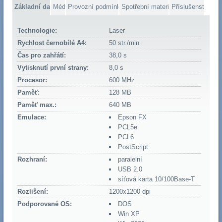
Základní data
Média
Provozní podmínky
Spotřební materiál
Příslušenství
Technologie:
Laser
Rychlost černobílé A4:
50 str./min
Čas pro zahřátí:
38,0 s
Vytisknutí první strany:
8,0 s
Procesor:
600 MHz
Paměť:
128 MB
Paměť max.:
640 MB
Emulace:
Epson FX
PCL5e
PCL6
PostScript
Rozhraní:
paralelní
USB 2.0
síťová karta 10/100Base-T
Rozlišení:
1200x1200 dpi
Podporované OS:
DOS
Win XP