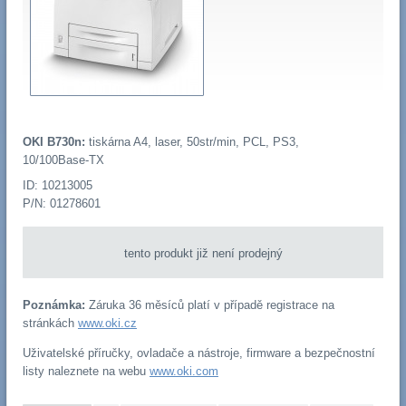
OKI B730n:
tiskárna A4, laser, 50str/min, PCL, PS3,
10/100Base-TX
ID: 10213005
P/N: 01278601
tento produkt již není prodejný
Poznámka:
Záruka 36 měsíců platí v případě registrace na
stránkách
www.oki.cz
Uživatelské příručky, ovladače a nástroje, firmware a bezpečnostní
listy naleznete na webu
www.oki.com