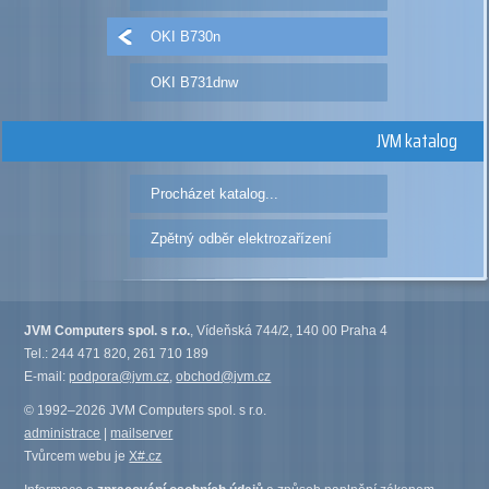
OKI B730n
OKI B731dnw
JVM katalog
Procházet katalog...
Zpětný odběr elektrozařízení
JVM Computers spol. s r.o.
, Vídeňská 744/2, 140 00 Praha 4
Tel.: 244 471 820, 261 710 189
E-mail:
podpora@jvm.cz
,
obchod@jvm.cz
© 1992–2026 JVM Computers spol. s r.o.
administrace
|
mailserver
Tvůrcem webu je
X#.cz