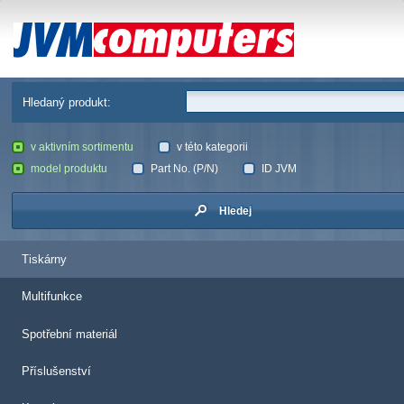
JVM Computers
Hledaný produkt:
v aktivním sortimentu
v této kategorii
model produktu
Part No. (P/N)
ID JVM
Hledej
Tiskárny
Multifunkce
Spotřební materiál
Příslušenství