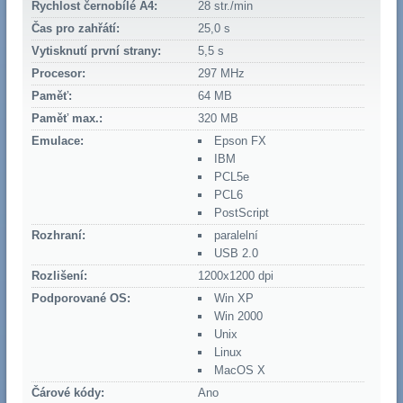
Rychlost černobílé A4:
28 str./min
Čas pro zahřátí:
25,0 s
Vytisknutí první strany:
5,5 s
Procesor:
297 MHz
Paměť:
64 MB
Paměť max.:
320 MB
Emulace:
Epson FX
IBM
PCL5e
PCL6
PostScript
Rozhraní:
paralelní
USB 2.0
Rozlišení:
1200x1200 dpi
Podporované OS:
Win XP
Win 2000
Unix
Linux
MacOS X
Čárové kódy:
Ano