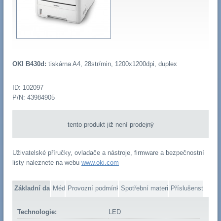
OKI B430d:
tiskárna A4, 28str/min, 1200x1200dpi, duplex
ID: 102097
P/N: 43984905
tento produkt již není prodejný
Uživatelské příručky, ovladače a nástroje, firmware a bezpečnostní
listy naleznete na webu
www.oki.com
Základní data
Média
Provozní podmínky
Spotřební materiál
Příslušenství
Technologie:
LED