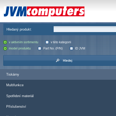
JVM Computers
Hledaný produkt:
v aktivním sortimentu
v této kategorii
model produktu
Part No. (P/N)
ID JVM
Hledej
Tiskárny
Multifunkce
Spotřební materiál
Příslušenství