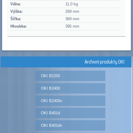
Váha:
11,0 kg
Výška:
268 mm
Šířka:
369 mm
Hloubka:
395 mm
Archivní produkty OKI
OKI B2200
OKI B2400
OKI B2400n
OKI B401d
OKI B401dn