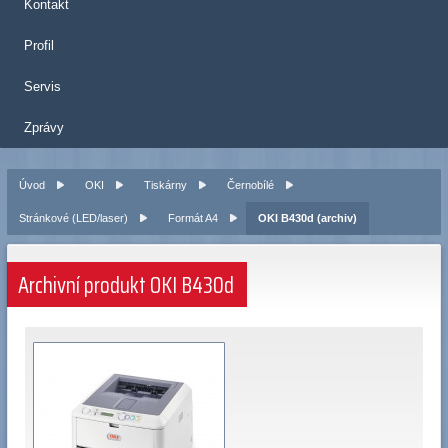
Kontakt
Profil
Servis
Zprávy
Úvod
OKI
Tiskárny
Černobílé
Stránkové (LED/laser)
Formát A4
OKI B430d (archiv)
Archivní produkt OKI B430d