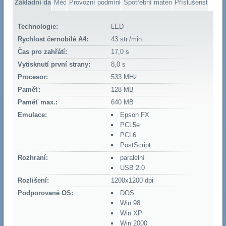
Základní data
Média
Provozní podmínky
Spotřební materiál
Příslušenství
Technologie:
LED
Rychlost černobílé A4:
43 str./min
Čas pro zahřátí:
17,0 s
Vytisknutí první strany:
8,0 s
Procesor:
533 MHz
Paměť:
128 MB
Paměť max.:
640 MB
Emulace:
Epson FX
PCL5e
PCL6
PostScript
Rozhraní:
paralelní
USB 2.0
Rozlišení:
1200x1200 dpi
Podporované OS:
DOS
Win 98
Win XP
Win 2000