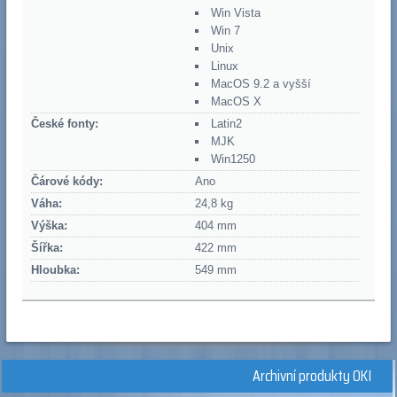
Win Vista
Win 7
Unix
Linux
MacOS 9.2 a vyšší
MacOS X
České fonty:
Latin2
MJK
Win1250
Čárové kódy:
Ano
Váha:
24,8 kg
Výška:
404 mm
Šířka:
422 mm
Hloubka:
549 mm
Archivní produkty OKI