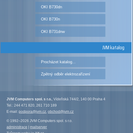
OKI B730dn
OKI B730n
OKI B731dnw
JVM katalog
Procházet katalog...
Zpětný odběr elektrozařízení
JVM Computers spol. s r.o.
, Vídeňská 744/2, 140 00 Praha 4
Tel.: 244 471 820, 261 710 189
E-mail:
podpora@jvm.cz
,
obchod@jvm.cz
© 1992–2026 JVM Computers spol. s r.o.
administrace
|
mailserver