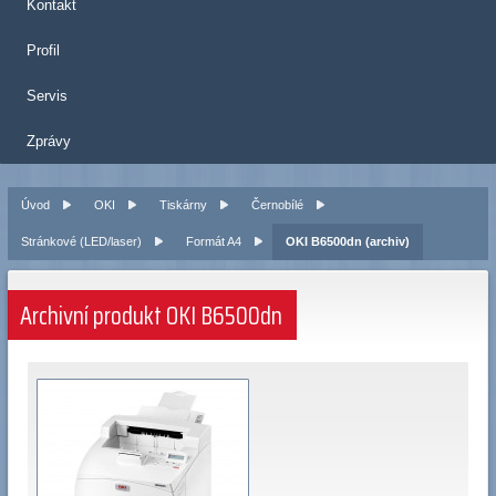
Kontakt
Profil
Servis
Zprávy
Úvod
OKI
Tiskárny
Černobílé
Stránkové (LED/laser)
Formát A4
OKI B6500dn (archiv)
Archivní produkt OKI B6500dn