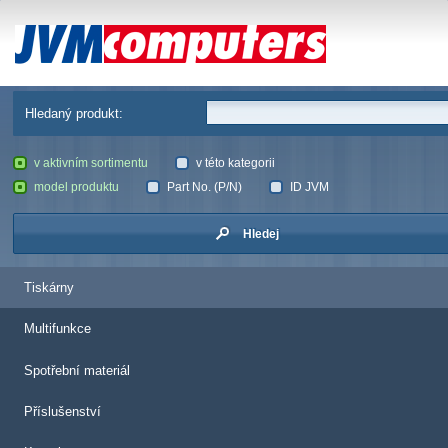
JVM Computers
Hledaný produkt:
v aktivním sortimentu
v této kategorii
model produktu
Part No. (P/N)
ID JVM
Hledej
Tiskárny
Multifunkce
Spotřební materiál
Příslušenství