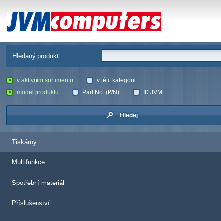
JVM Computers
Hledaný produkt:
v aktivním sortimentu
v této kategorii
model produktu
Part No. (P/N)
ID JVM
Hledej
Tiskárny
Multifunkce
Spotřební materiál
Příslušenství