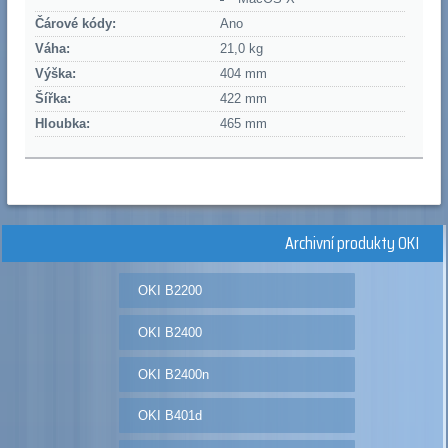
Čárové kódy:
Ano
Váha:
21,0 kg
Výška:
404 mm
Šířka:
422 mm
Hloubka:
465 mm
Archivní produkty OKI
OKI B2200
OKI B2400
OKI B2400n
OKI B401d