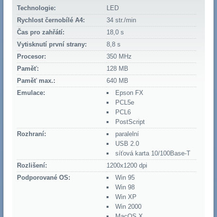
Technologie:
LED
Rychlost černobílé A4:
34 str./min
Čas pro zahřátí:
18,0 s
Vytisknutí první strany:
8,8 s
Procesor:
350 MHz
Paměť:
128 MB
Paměť max.:
640 MB
Emulace:
Epson FX
PCL5e
PCL6
PostScript
Rozhraní:
paralelní
USB 2.0
síťová karta 10/100Base-T
Rozlišení:
1200x1200 dpi
Podporované OS:
Win 95
Win 98
Win XP
Win 2000
MacOS X