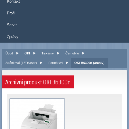
Kontakt
Profil
Servis
Zprávy
Úvod
OKI
Tiskárny
Černobílé
Stránkové (LED/laser)
Formát A4
OKI B6300n (archiv)
Archivní produkt OKI B6300n