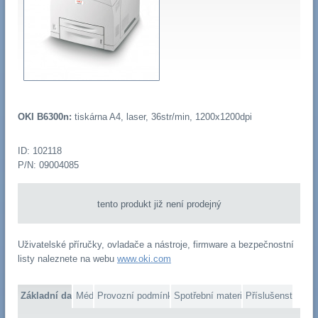
OKI B6300n:
tiskárna A4, laser, 36str/min, 1200x1200dpi
ID: 102118
P/N: 09004085
tento produkt již není prodejný
Uživatelské příručky, ovladače a nástroje, firmware a bezpečnostní
listy naleznete na webu
www.oki.com
Základní data
Média
Provozní podmínky
Spotřební materiál
Příslušenství