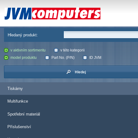
JVM Computers
Hledaný produkt:
v aktivním sortimentu
v této kategorii
model produktu
Part No. (P/N)
ID JVM
Hledej
Tiskárny
Multifunkce
Spotřební materiál
Příslušenství