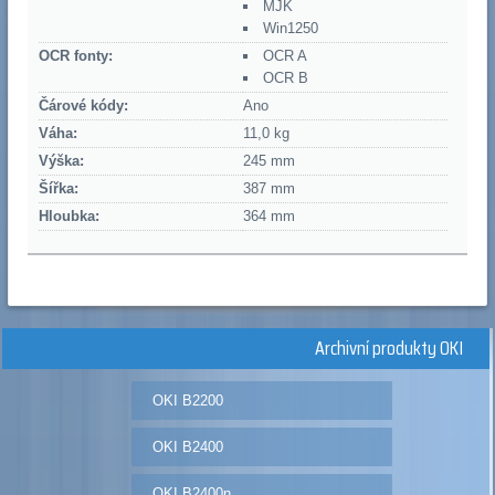
MJK
Win1250
OCR fonty:
OCR A
OCR B
Čárové kódy:
Ano
Váha:
11,0 kg
Výška:
245 mm
Šířka:
387 mm
Hloubka:
364 mm
Archivní produkty OKI
OKI B2200
OKI B2400
OKI B2400n