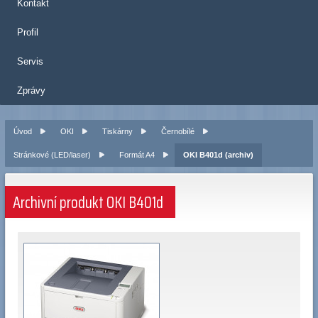
Kontakt
Profil
Servis
Zprávy
Úvod
OKI
Tiskárny
Černobílé
Stránkové (LED/laser)
Formát A4
OKI B401d (archiv)
Archivní produkt OKI B401d