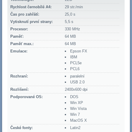
Rychlost černobílé A4:
29 str./min
Čas pro zahřátí:
25,0 s
Vytisknutí první strany:
5,5 s
Procesor:
330 MHz
Paměť:
64 MB
Paměť max.:
64 MB
Emulace:
Epson FX
IBM
PCL5e
PCL6
Rozhraní:
paralelní
USB 2.0
Rozlišení:
2400x600 dpi
Podporované OS:
DOS
Win XP
Win Vista
Win 7
MacOS X
České fonty:
Latin2