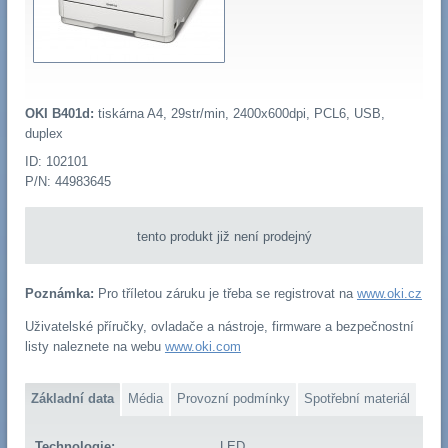
OKI B401d:
tiskárna A4, 29str/min, 2400x600dpi, PCL6, USB,
duplex
ID: 102101
P/N: 44983645
tento produkt již není prodejný
Poznámka:
Pro tříletou záruku je třeba se registrovat na
www.oki.cz
Uživatelské příručky, ovladače a nástroje, firmware a bezpečnostní
listy naleznete na webu
www.oki.com
Základní data
Média
Provozní podmínky
Spotřební materiál
Technologie:
LED