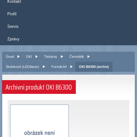
Kontakt
Profil
Servis
Zprávy
Úvod
OKI
Tiskárny
Černobílé
Stránkové (LED/laser)
Formát A4
OKI B6300 (archiv)
Archivní produkt OKI B6300