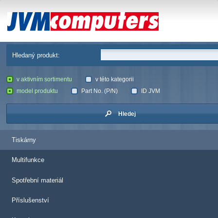
JVM Computers
Hledaný produkt:
v aktivním sortimentu
v této kategorii
model produktu
Part No. (P/N)
ID JVM
Hledej
Tiskárny
Multifunkce
Spotřební materiál
Příslušenství