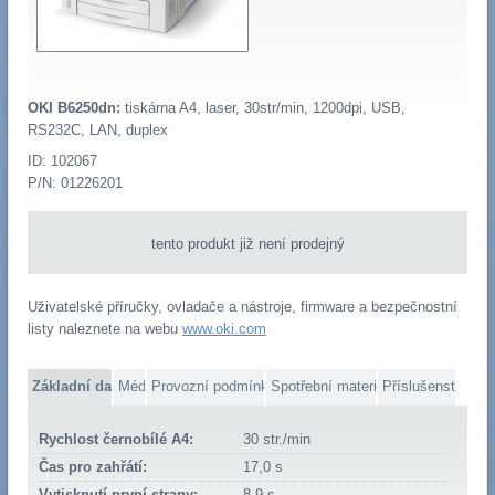
OKI B6250dn:
tiskárna A4, laser, 30str/min, 1200dpi, USB,
RS232C, LAN, duplex
ID: 102067
P/N: 01226201
tento produkt již není prodejný
Uživatelské příručky, ovladače a nástroje, firmware a bezpečnostní
listy naleznete na webu
www.oki.com
Základní data
Média
Provozní podmínky
Spotřební materiál
Příslušenství
Rychlost černobílé A4:
30 str./min
Čas pro zahřátí:
17,0 s
Vytisknutí první strany:
8,9 s