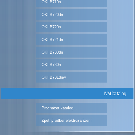
OKI B710n
OKI B720dn
OKI B720n
OKI B721dn
OKI B730dn
OKI B730n
OKI B731dnw
JVM katalog
Procházet katalog...
Zpětný odběr elektrozařízení