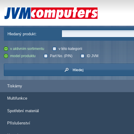
JVM Computers
Hledaný produkt:
v aktivním sortimentu
v této kategorii
model produktu
Part No. (P/N)
ID JVM
Hledej
Tiskárny
Multifunkce
Spotřební materiál
Příslušenství