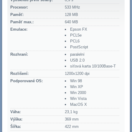
Procesor:
533 MHz
Paměť:
128 MB
Paměť max.:
640 MB
Emulace:
Epson FX
PCL5e
PCL6
PostScript
Rozhraní:
paralelní
USB 2.0
síťová karta 10/100Base-T
Rozlišení:
1200x1200 dpi
Podporované OS:
Win 98
Win XP
Win 2000
Win Vista
MacOS X
Váha:
23,1 kg
Výška:
369 mm
Šířka:
422 mm