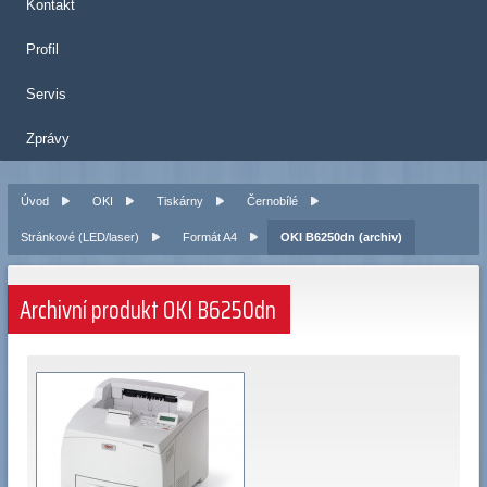
Kontakt
Profil
Servis
Zprávy
Úvod
OKI
Tiskárny
Černobílé
Stránkové (LED/laser)
Formát A4
OKI B6250dn (archiv)
Archivní produkt OKI B6250dn