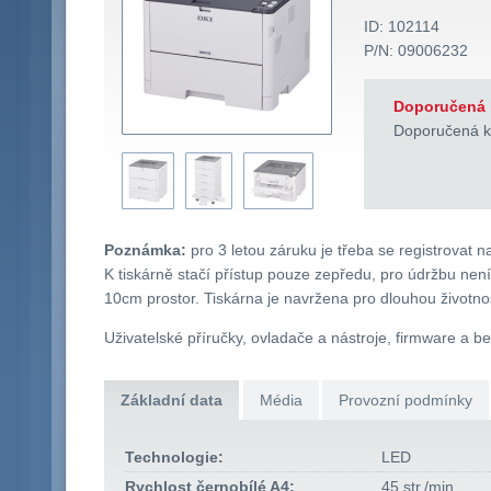
ID: 102114
P/N: 09006232
Doporučená 
Doporučená k
Poznámka:
pro 3 letou záruku je třeba se registrovat 
K tiskárně stačí přístup pouze zepředu, pro údržbu ne
10cm prostor. Tiskárna je navržena pro dlouhou životno
Uživatelské příručky, ovladače a nástroje, firmware a b
Základní data
Média
Provozní podmínky
Technologie:
LED
Rychlost černobílé A4:
45 str./min