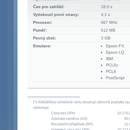
Čas pro zahřátí:
18,0 s
Vytisknutí první strany:
4,1 s
Procesor:
667 MHz
Paměť:
512 MB
Pevný disk:
3 GB
Emulace:
Epson FX
Epson LQ
IBM
PCL5c
PCL6
PostScript
(*) Hvězdičkou označené ceny obsahují zákonné poplatky (aut
následuje:
Cena bez DPH:
10 170,
Autorská odměna (AO):
90,
Recyklační příspěvek (RP):
12,
Výsledná cena bez DPH:
10 272,