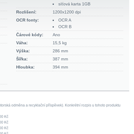
síťová karta 1GB
Rozlišení:
1200x1200 dpi
OCR fonty:
OCR A
OCR B
Čárové kódy:
Ano
Váha:
15,5 kg
Výška:
286 mm
Šířka:
387 mm
Hloubka:
394 mm
orská odměna a recyklační příspěvek). Konkrétní rozpis u tohoto produktu
00 Kč
00 Kč
00 Kč
00 Kč