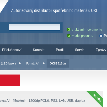
Autorizovaný distributor spotřebního materiálu OKI
v aktivním sortimentu
model produktu
Pa
Příslušenství
Kontakt
Profil
Servis
Zprávy
 (LED/laser)
Formát A4
OKI B513dn
árna A4, 45str/min, 1200dpiPCL6, PS3, LAN/USB, duplex