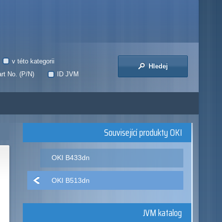
v této kategorii
Hledej
rt No. (P/N)
ID JVM
Související produkty OKI
OKI B433dn
OKI B513dn
JVM katalog