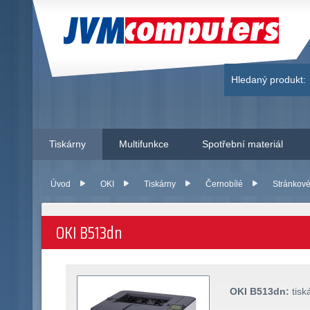
JVM Computers
Hledaný produkt:
Tiskárny
Multifunkce
Spotřební materiál
Úvod
OKI
Tiskárny
Černobílé
Stránkové
OKI B513dn
OKI B513dn:
tisk