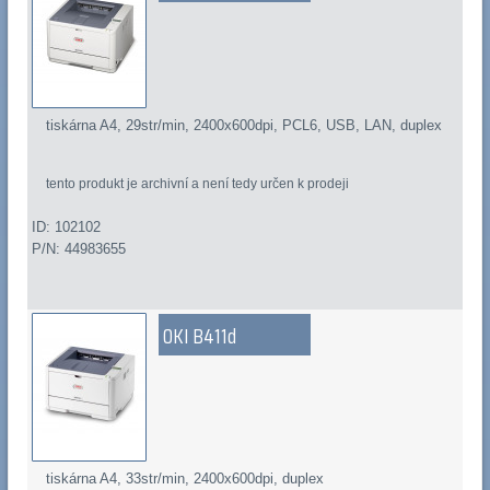
tiskárna A4, 29str/min, 2400x600dpi, PCL6, USB, LAN, duplex
tento produkt je archivní a není tedy určen k prodeji
ID: 102102
P/N: 44983655
OKI B411d
tiskárna A4, 33str/min, 2400x600dpi, duplex