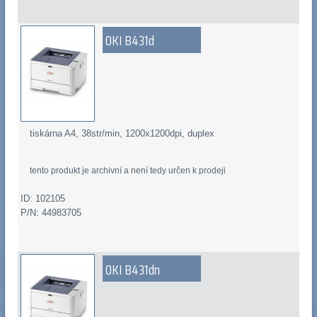
OKI B431d
tiskárna A4, 38str/min, 1200x1200dpi, duplex
tento produkt je archivní a není tedy určen k prodeji
ID: 102105
P/N: 44983705
OKI B431dn