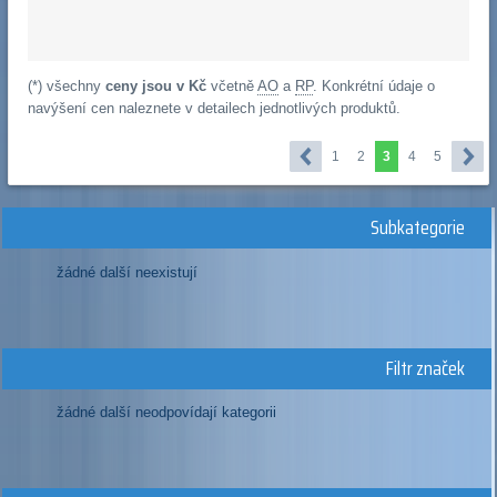
(*) všechny
ceny jsou v Kč
včetně
AO
a
RP
. Konkrétní údaje o
navýšení cen naleznete v detailech jednotlivých produktů.
1
2
3
4
5
Subkategorie
žádné další neexistují
Filtr značek
žádné další neodpovídají kategorii