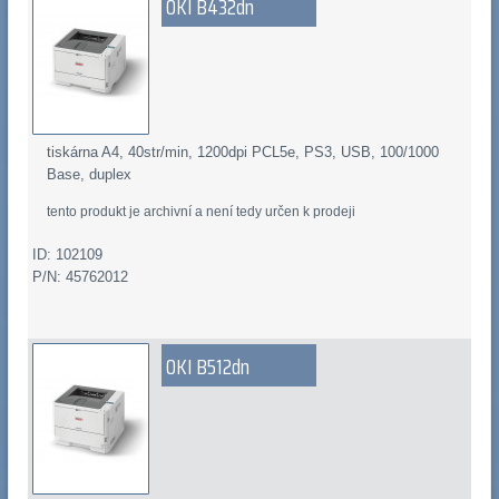
OKI B432dn
tiskárna A4, 40str/min, 1200dpi PCL5e, PS3, USB, 100/1000
Base, duplex
tento produkt je archivní a není tedy určen k prodeji
ID: 102109
P/N: 45762012
OKI B512dn