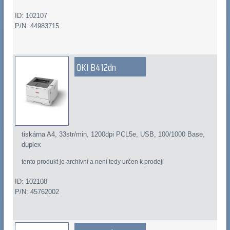
ID: 102107
P/N: 44983715
OKI B412dn
tiskárna A4, 33str/min, 1200dpi PCL5e, USB, 100/1000 Base,
duplex
tento produkt je archivní a není tedy určen k prodeji
ID: 102108
P/N: 45762002