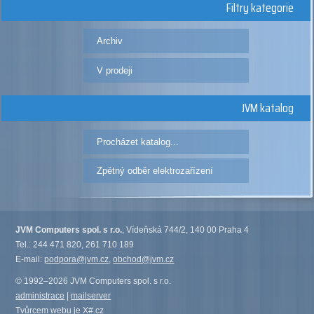
Filtry kategorie
Archiv
V prodeji
JVM katalog
Procházet katalog...
Zpětný odběr elektrozařízení
JVM Computers spol. s r.o.
, Vídeňská 744/2, 140 00 Praha 4
Tel.: 244 471 820, 261 710 189
E-mail:
podpora@jvm.cz
,
obchod@jvm.cz
© 1992–2026 JVM Computers spol. s r.o.
administrace
|
mailserver
Tvůrcem webu je
X#.cz