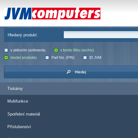
JVM Computers
Hledaný produkt:
v aktivním sortimentu
v tomto filtru (archiv)
model produktu
Part No. (P/N)
ID JVM
Hledej
Tiskárny
Multifunkce
Spotřební materiál
Příslušenství