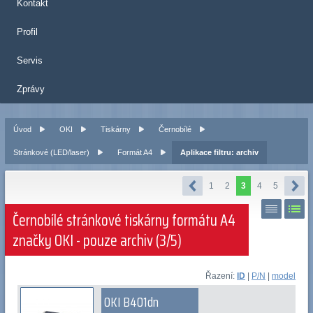
Kontakt
Profil
Servis
Zprávy
Úvod
OKI
Tiskárny
Černobílé
Stránkové (LED/laser)
Formát A4
Aplikace filtru: archiv
1
2
3
4
5
Černobílé stránkové tiskárny formátu A4
značky OKI - pouze archiv (3/5)
Řazení:
ID
|
P/N
|
model
OKI B401dn