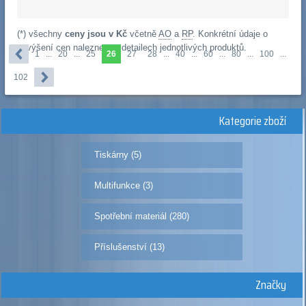
(*) všechny
ceny jsou v Kč
včetně
AO
a
RP
. Konkrétní údaje o
navýšení cen naleznete v detailech jednotlivých produktů.
1
...
20
...
25
26
27
28
...
40
...
60
...
80
...
100
...
102
Kategorie zboží
Tiskárny (5)
Multifunkce (3)
Spotřební materiál (280)
Příslušenství (13)
Značky