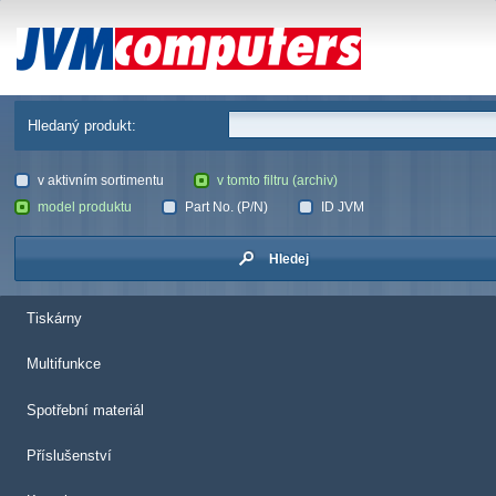
JVM Computers
Hledaný produkt:
v aktivním sortimentu
v tomto filtru (archiv)
model produktu
Part No. (P/N)
ID JVM
Hledej
Tiskárny
Multifunkce
Spotřební materiál
Příslušenství