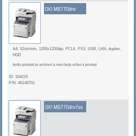
OKI MB770dnv
A4, 52str/min, 1200x1200dpi, PCL6, PS3, USB, LAN, duplex,
HDD
tento produkt je archivní a není tedy určen k prodeji
ID: 104225
P/N: 46148701
OKI MB770dnvfax