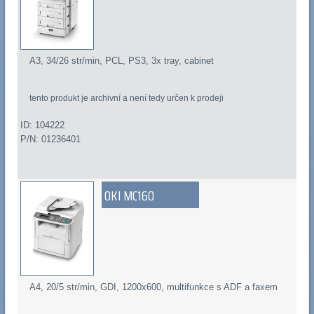
A3, 34/26 str/min, PCL, PS3, 3x tray, cabinet
tento produkt je archivní a není tedy určen k prodeji
ID: 104222
P/N: 01236401
OKI MC160
A4, 20/5 str/min, GDI, 1200x600, multifunkce s ADF a faxem