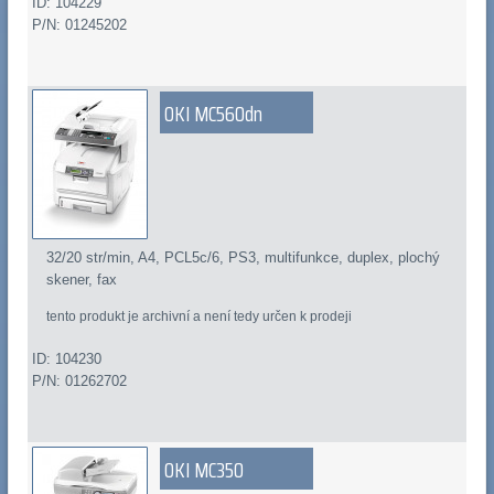
ID: 104229
P/N: 01245202
OKI MC560dn
32/20 str/min, A4, PCL5c/6, PS3, multifunkce, duplex, plochý
skener, fax
tento produkt je archivní a není tedy určen k prodeji
ID: 104230
P/N: 01262702
OKI MC350