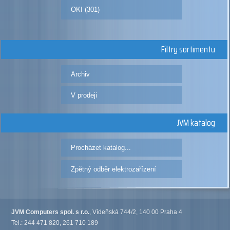
OKI (301)
Filtry sortimentu
Archiv
V prodeji
JVM katalog
Procházet katalog...
Zpětný odběr elektrozařízení
JVM Computers spol. s r.o.
, Vídeňská 744/2, 140 00 Praha 4
Tel.: 244 471 820, 261 710 189