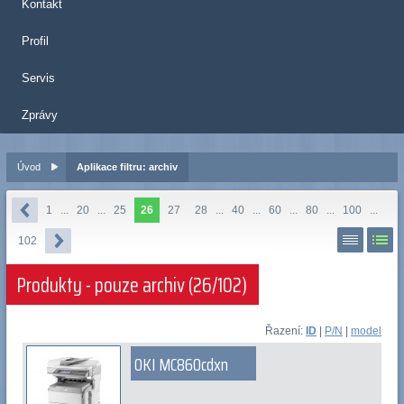
Kontakt
Profil
Servis
Zprávy
Úvod
Aplikace filtru: archiv
1
...
20
...
25
26
27
28
...
40
...
60
...
80
...
100
...
102
Produkty - pouze archiv (26/102)
Řazení:
ID
|
P/N
|
model
OKI MC860cdxn