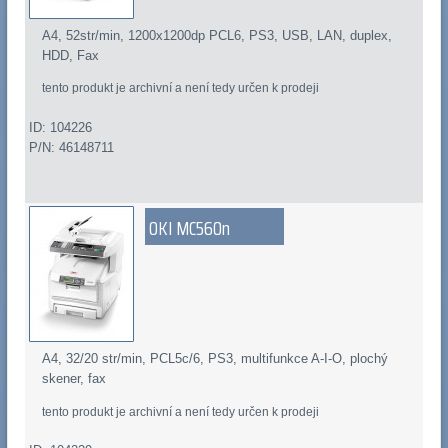
A4, 52str/min, 1200x1200dp PCL6, PS3, USB, LAN, duplex,
HDD, Fax
tento produkt je archivní a není tedy určen k prodeji
ID: 104226
P/N: 46148711
OKI MC560n
A4, 32/20 str/min, PCL5c/6, PS3, multifunkce A-I-O, plochý
skener, fax
tento produkt je archivní a není tedy určen k prodeji