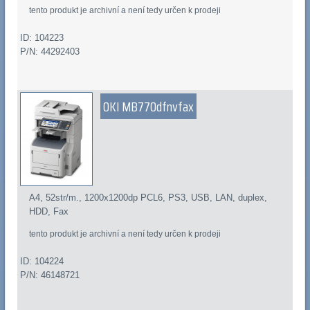
tento produkt je archivní a není tedy určen k prodeji
ID: 104223
P/N: 44292403
OKI MB770dfnvfax
A4, 52str/m., 1200x1200dp PCL6, PS3, USB, LAN, duplex,
HDD, Fax
tento produkt je archivní a není tedy určen k prodeji
ID: 104224
P/N: 46148721