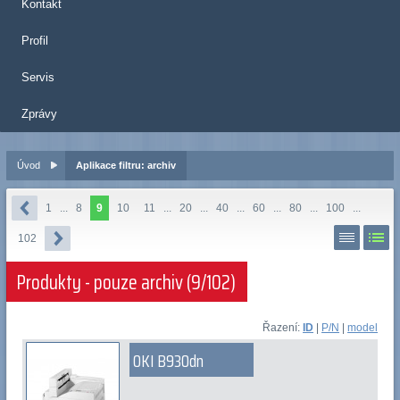
Kontakt
Profil
Servis
Zprávy
Úvod
Aplikace filtru: archiv
1
...
8
9
10
11
...
20
...
40
...
60
...
80
...
100
...
102
Produkty - pouze archiv (9/102)
Řazení:
ID
|
P/N
|
model
OKI B930dn