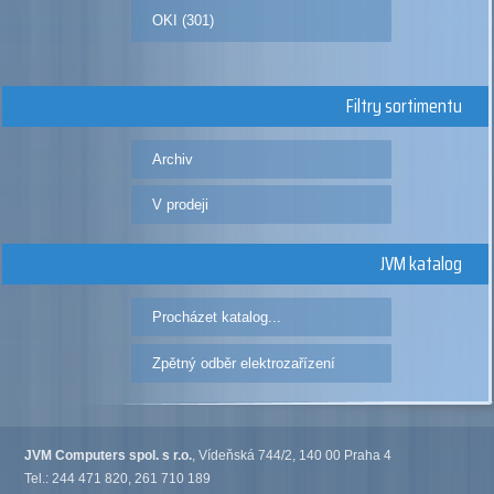
OKI (301)
Filtry sortimentu
Archiv
V prodeji
JVM katalog
Procházet katalog...
Zpětný odběr elektrozařízení
JVM Computers spol. s r.o.
, Vídeňská 744/2, 140 00 Praha 4
Tel.: 244 471 820, 261 710 189