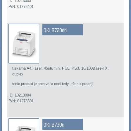
ID: 10213003
P/N: 01278401
OKI B720dn
tiskárna A4, laser, 45str/min, PCL, PS3, 10/100Base-TX,
duplex
tento produkt je archivní a není tedy určen k prodeji
ID: 10213004
P/N: 01278501
OKI B730n