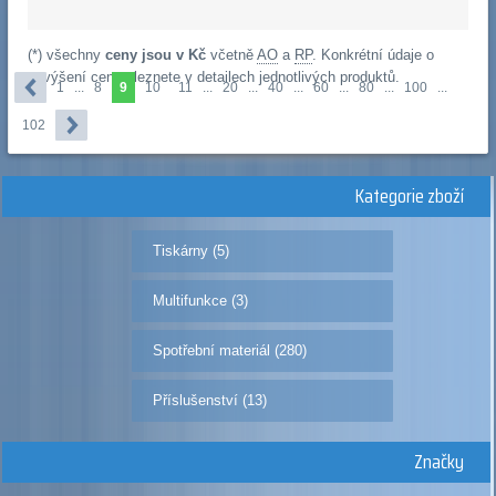
(*) všechny
ceny jsou v Kč
včetně
AO
a
RP
. Konkrétní údaje o
navýšení cen naleznete v detailech jednotlivých produktů.
1
...
8
9
10
11
...
20
...
40
...
60
...
80
...
100
...
102
Kategorie zboží
Tiskárny (5)
Multifunkce (3)
Spotřební materiál (280)
Příslušenství (13)
Značky