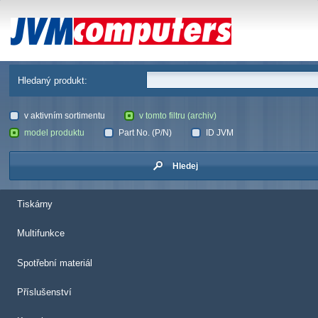
JVM Computers
Hledaný produkt:
v aktivním sortimentu
v tomto filtru (archiv)
model produktu
Part No. (P/N)
ID JVM
Hledej
Tiskárny
Multifunkce
Spotřební materiál
Příslušenství