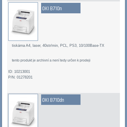
OKI B710n
tiskárna A4, laser, 40str/min, PCL, PS3, 10/100Base-TX
tento produkt je archivní a není tedy určen k prodeji
ID: 10213001
P/N: 01278201
OKI B710dn