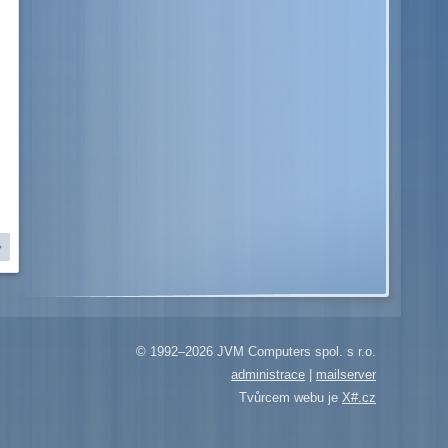
© 1992–2026 JVM Computers spol. s r.o.
administrace
|
mailserver
Tvůrcem webu je
X#.cz