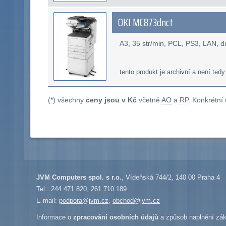
OKI MC873dnct
A3, 35 str/min, PCL, PS3, LAN, 
tento produkt je archivní a není tedy
(*) všechny
ceny jsou v Kč
včetně
AO
a
RP
. Konkrétní
JVM Computers spol. s r.o.
, Vídeňská 744/2, 140 00 Praha 4
Tel.: 244 471 820, 261 710 189
E-mail:
podpora@jvm.cz
,
obchod@jvm.cz
Informace o
zpracování osobních údajů
a způsob naplnění zák