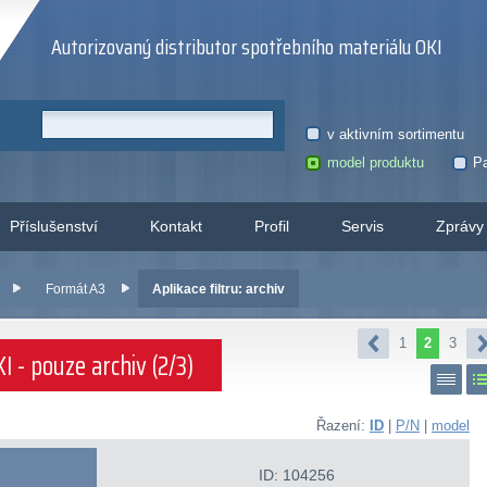
Autorizovaný distributor spotřebního materiálu OKI
v aktivním sortimentu
model produktu
Pa
Příslušenství
Kontakt
Profil
Servis
Zprávy
Formát A3
Aplikace filtru: archiv
1
2
3
 - pouze archiv (2/3)
Řazení:
ID
|
P/N
|
model
ID: 104256