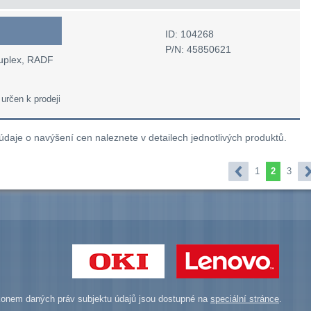
ID: 104268
P/N: 45850621
duplex, RADF
 určen k prodeji
 údaje o navýšení cen naleznete v detailech jednotlivých produktů.
1
2
3
onem daných práv subjektu údajů jsou dostupné na
speciální stránce
.