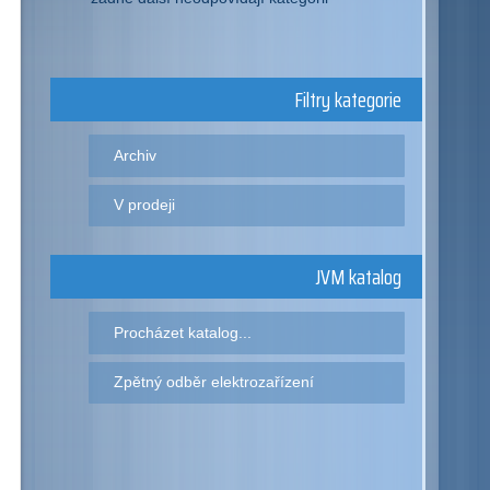
Filtry kategorie
Archiv
V prodeji
JVM katalog
Procházet katalog...
Zpětný odběr elektrozařízení