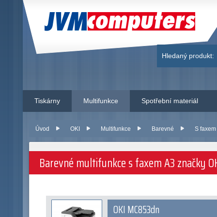
JVM Computers
Hledaný produkt:
Tiskárny
Multifunkce
Spotřební materiál
Úvod
OKI
Multifunkce
Barevné
S faxem
Barevné multifunkce s faxem A3 značky OKI
OKI MC853dn