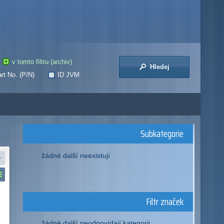
v tomto filtru (archiv)
Hledej
rt No. (P/N)
ID JVM
Subkategorie
žádné další neexistují
Filtr značek
žádné další neodpovídají kategorii