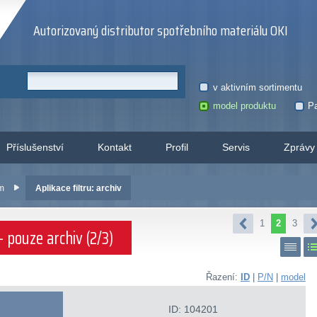
Autorizovaný distributor spotřebního materiálu OKI
v aktivním sortimentu
model produktu
Pa
Příslušenství
Kontakt
Profil
Servis
Zprávy
em
Aplikace filtru: archiv
1
2
3
 pouze archiv (2/3)
Řazení:
ID
|
P/N
|
model
ID: 104201