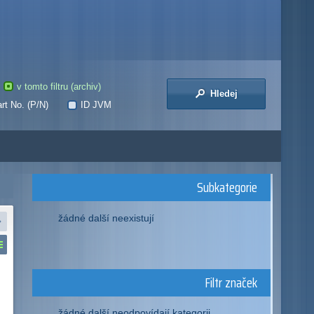
v tomto filtru (archiv)
Hledej
rt No. (P/N)
ID JVM
Subkategorie
žádné další neexistují
Filtr značek
žádné další neodpovídají kategorii