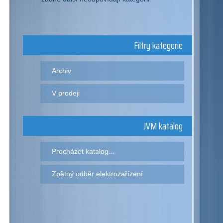
Filtry kategorie
Archiv
V prodeji
JVM katalog
Procházet katalog...
Zpětný odběr elektrozařízení