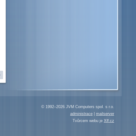
© 1992–2026 JVM Computers spol. s r.o.
administrace
|
mailserver
Tvůrcem webu je
X#.cz