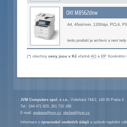
OKI MB562dnw
A4, 45str/min, 1200dpi, PCL6, P
tento produkt je archivní a není tedy
(*) všechny
ceny jsou v Kč
včetně
AO
a
RP
. Konkrétní
JVM Computers spol. s r.o.
, Vídeňská 744/2, 140 00 Praha 4
Tel.: 244 471 820, 261 710 189
E-mail:
podpora@jvm.cz
,
obchod@jvm.cz
Informace o
zpracování osobních údajů
a způsob naplnění zák