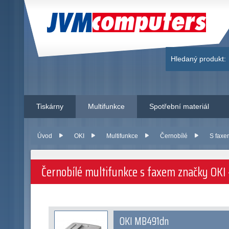
JVM Computers
Hledaný produkt:
Tiskárny
Multifunkce
Spotřební materiál
Úvod
OKI
Multifunkce
Černobílé
S fax
Černobílé multifunkce s faxem značky OKI -
OKI MB491dn