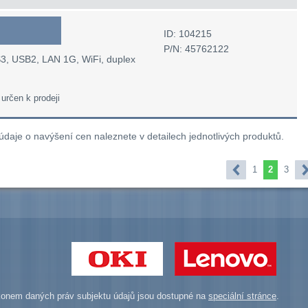
ID: 104215
P/N: 45762122
S3, USB2, LAN 1G, WiFi, duplex
 určen k prodeji
 údaje o navýšení cen naleznete v detailech jednotlivých produktů.
1
2
3
onem daných práv subjektu údajů jsou dostupné na
speciální stránce
.