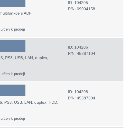
ID: 104205
P/N: 09004158
 multifunkce s ADF
 určen k prodeji
ID: 104206
P/N: 45387104
6, PS3, USB, LAN, duplex,
 určen k prodeji
ID: 104208
P/N: 45387304
6, PS3, USB, LAN, duplex, HDD,
 určen k prodeji