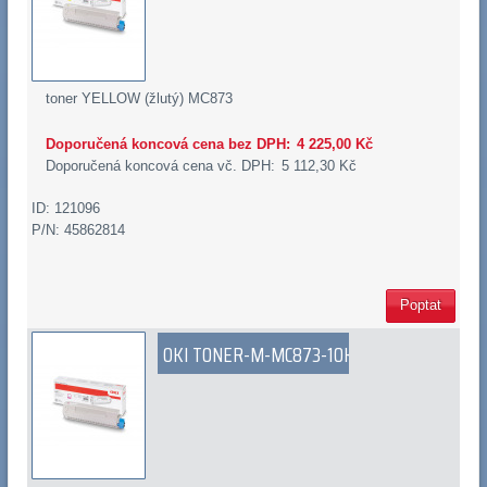
toner YELLOW (žlutý) MC873
Doporučená koncová cena bez DPH:
4 225,00 Kč
Doporučená koncová cena vč. DPH:
5 112,30 Kč
ID: 121096
P/N: 45862814
Poptat
OKI TONER-M-MC873-10K