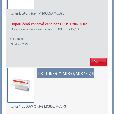
toner BLACK (černý) MC853/MC873
Doporučená koncová cena bez DPH:
1 586,00 Kč
Doporučená koncová cena vč. DPH:
1 919,10 Kč
ID: 121091
P/N: 45862840
Poptat
OKI TONER-Y-MC853/MC873-7,3K
toner YELLOW (žlutý) MC853/MC873