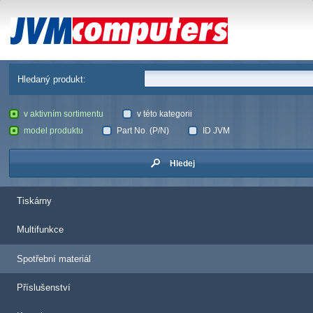
JVM Computers
Hledaný produkt:
v aktivním sortimentu
v této kategorii
model produktu
Part No. (P/N)
ID JVM
Hledej
Tiskárny
Multifunkce
Spotřební materiál
Příslušenství