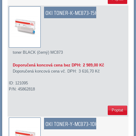
OKI TONER-K-MC873-15K
toner BLACK (černý) MC873
Doporučená koncová cena bez DPH:
2 989,00 Kč
Doporučená koncová cena vč. DPH:
3 616,70 Kč
ID: 121095
P/N: 45862818
Poptat
OKI TONER-Y-MC873-10K