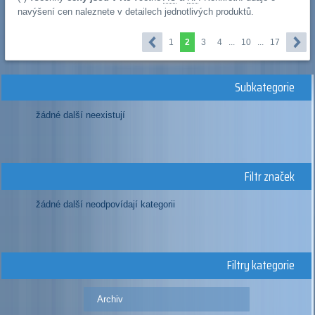
navýšení cen naleznete v detailech jednotlivých produktů.
1
2
3
4
...
10
...
17
Subkategorie
žádné další neexistují
Filtr značek
žádné další neodpovídají kategorii
Filtry kategorie
Archiv