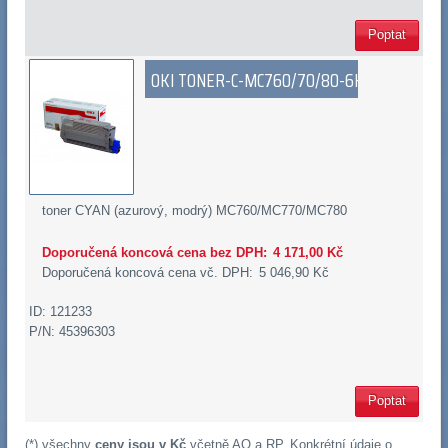
Poptat
OKI TONER-C-MC760/70/80-6K
toner CYAN (azurový, modrý) MC760/MC770/MC780
Doporučená koncová cena bez DPH:
4 171,00 Kč
Doporučená koncová cena vč. DPH:
5 046,90 Kč
ID: 121233
P/N: 45396303
Poptat
(*) všechny
ceny jsou v Kč
včetně
AO
a
RP
. Konkrétní údaje o