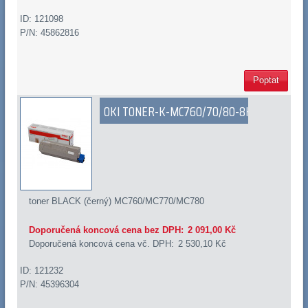
ID: 121098
P/N: 45862816
Poptat
OKI TONER-K-MC760/70/80-8K
toner BLACK (černý) MC760/MC770/MC780
Doporučená koncová cena bez DPH:
2 091,00 Kč
Doporučená koncová cena vč. DPH:
2 530,10 Kč
ID: 121232
P/N: 45396304