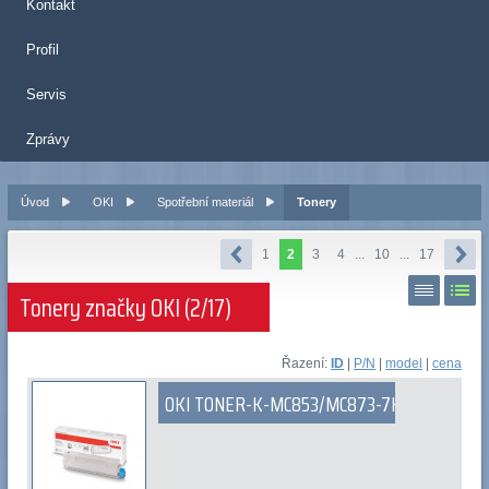
Kontakt
Profil
Servis
Zprávy
Úvod
OKI
Spotřební materiál
Tonery
1
2
3
4
...
10
...
17
Tonery značky OKI (2/17)
Řazení:
ID
|
P/N
|
model
|
cena
OKI TONER-K-MC853/MC873-7K