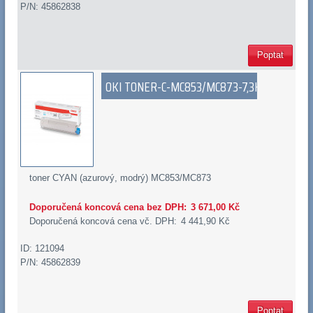
P/N: 45862838
Poptat
OKI TONER-C-MC853/MC873-7,3K
toner CYAN (azurový, modrý) MC853/MC873
Doporučená koncová cena bez DPH:
3 671,00 Kč
Doporučená koncová cena vč. DPH:
4 441,90 Kč
ID: 121094
P/N: 45862839
Poptat