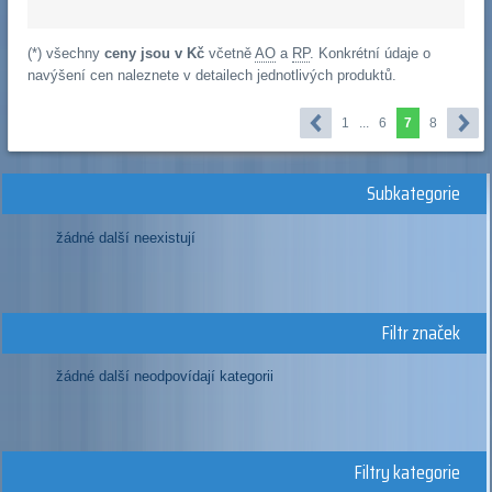
(*) všechny
ceny jsou v Kč
včetně
AO
a
RP
. Konkrétní údaje o
navýšení cen naleznete v detailech jednotlivých produktů.
1
...
6
7
8
Subkategorie
žádné další neexistují
Filtr značek
žádné další neodpovídají kategorii
Filtry kategorie