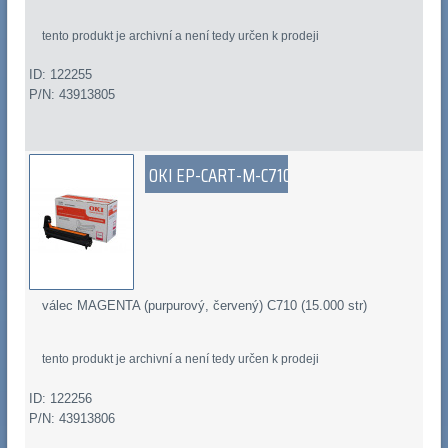
tento produkt je archivní a není tedy určen k prodeji
ID: 122255
P/N: 43913805
OKI EP-CART-M-C710
válec MAGENTA (purpurový, červený) C710 (15.000 str)
tento produkt je archivní a není tedy určen k prodeji
ID: 122256
P/N: 43913806