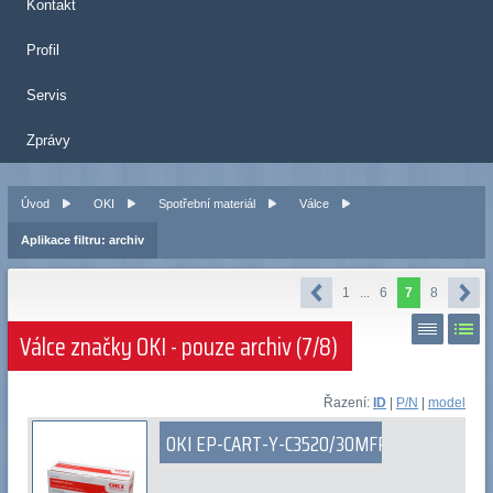
Kontakt
Profil
Servis
Zprávy
Úvod
OKI
Spotřební materiál
Válce
Aplikace filtru: archiv
1
...
6
7
8
Válce značky OKI - pouze archiv (7/8)
Řazení:
ID
|
P/N
|
model
OKI EP-CART-Y-C3520/30MFP