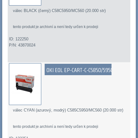
válec BLACK (černý) C58C5950/MC560 (20.000 str)
tento produkt je archivní a není tedy určen k prodeji
ID: 122250
P/N: 43870024
OKI EOL EP-CART-C-C5850/5950
válec CYAN (azurový, modrý) C585C5950/MC560 (20.000 str)
tento produkt je archivní a není tedy určen k prodeji