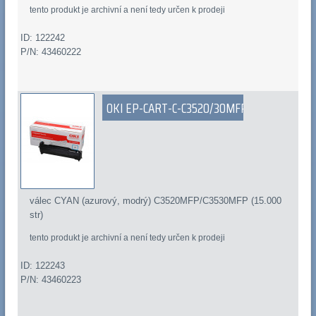
tento produkt je archivní a není tedy určen k prodeji
ID: 122242
P/N: 43460222
OKI EP-CART-C-C3520/30MFP
válec CYAN (azurový, modrý) C3520MFP/C3530MFP (15.000
str)
tento produkt je archivní a není tedy určen k prodeji
ID: 122243
P/N: 43460223