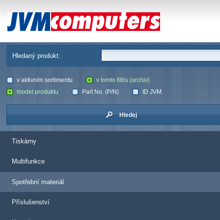
JVM Computers
Hledaný produkt:
v aktivním sortimentu
v tomto filtru (archiv)
model produktu
Part No. (P/N)
ID JVM
Hledej
Tiskárny
Multifunkce
Spotřební materiál
Příslušenství