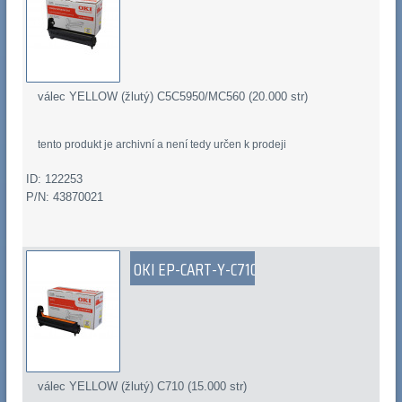
válec YELLOW (žlutý) C5C5950/MC560 (20.000 str)
tento produkt je archivní a není tedy určen k prodeji
ID: 122253
P/N: 43870021
OKI EP-CART-Y-C710
válec YELLOW (žlutý) C710 (15.000 str)