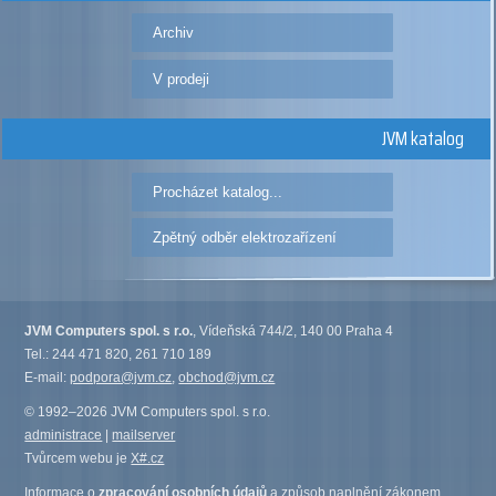
Archiv
V prodeji
JVM katalog
Procházet katalog...
Zpětný odběr elektrozařízení
JVM Computers spol. s r.o.
, Vídeňská 744/2, 140 00 Praha 4
Tel.: 244 471 820, 261 710 189
E-mail:
podpora@jvm.cz
,
obchod@jvm.cz
© 1992–2026 JVM Computers spol. s r.o.
administrace
|
mailserver
Tvůrcem webu je
X#.cz
Informace o
zpracování osobních údajů
a způsob naplnění zákonem