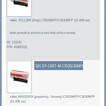
válec YELLOW (žlutý) C3520MFP/C3530MFP (15.000 str)
tento produkt je archivní a není tedy určen k prodeji
ID: 122241
P/N: 43460221
OKI EP-CART-M-C3520/30MFP
válec MAGENTA (purpurový, červený) C3520MFP/C3530MFP
(15.000 str)