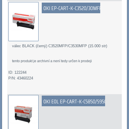
OKI EP-CART-K-C3520/30MFP
válec BLACK (černý) C3520MFP/C3530MFP (15.000 str)
tento produkt je archivní a není tedy určen k prodeji
ID: 122244
P/N: 43460224
OKI EOL EP-CART-K-C5850/5950