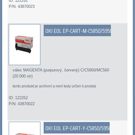
ID: 122251
P/N: 43870023
OKI EOL EP-CART-M-C5850/5950
válec MAGENTA (purpurový, červený) C/C5950/MC560
(20.000 str)
tento produkt je archivní a není tedy určen k prodeji
ID: 122252
P/N: 43870022
OKI EOL EP-CART-Y-C5850/5950