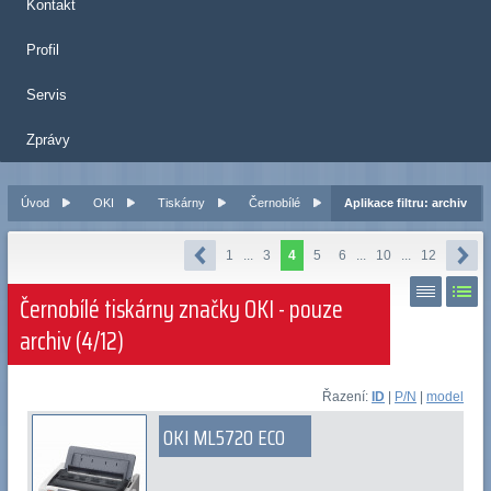
Kontakt
Profil
Servis
Zprávy
Úvod
OKI
Tiskárny
Černobílé
Aplikace filtru: archiv
1
...
3
4
5
6
...
10
...
12
Černobílé tiskárny značky OKI - pouze
archiv (4/12)
Řazení:
ID
|
P/N
|
model
OKI ML5720 ECO