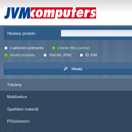
JVM Computers
Hledaný produkt:
v aktivním sortimentu
v tomto filtru (archiv)
model produktu
Part No. (P/N)
ID JVM
Hledej
Tiskárny
Multifunkce
Spotřební materiál
Příslušenství