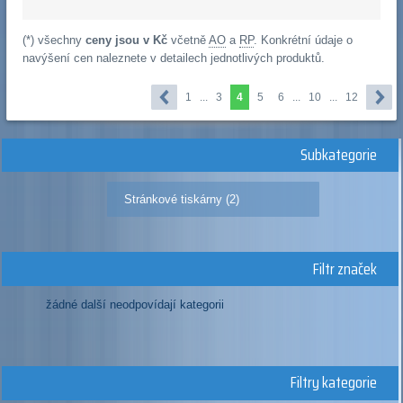
(*) všechny
ceny jsou v Kč
včetně
AO
a
RP
. Konkrétní údaje o
navýšení cen naleznete v detailech jednotlivých produktů.
1
...
3
4
5
6
...
10
...
12
Subkategorie
Stránkové tiskárny (2)
Filtr značek
žádné další neodpovídají kategorii
Filtry kategorie