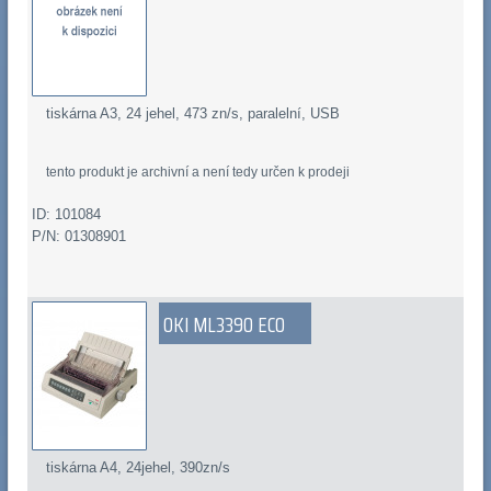
tiskárna A3, 24 jehel, 473 zn/s, paralelní, USB
tento produkt je archivní a není tedy určen k prodeji
ID: 101084
P/N: 01308901
OKI ML3390 ECO
tiskárna A4, 24jehel, 390zn/s