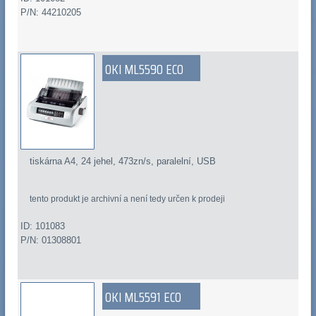
P/N: 44210205
OKI ML5590 ECO
tiskárna A4, 24 jehel, 473zn/s, paralelní, USB
tento produkt je archivní a není tedy určen k prodeji
ID: 101083
P/N: 01308801
OKI ML5591 ECO