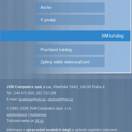
Archiv
V prodeji
JVM katalog
Procházet katalog...
Zpětný odběr elektrozařízení
JVM Computers spol. s r.o.
, Vídeňská 744/2, 140 00 Praha 4
Tel.: 244 471 820, 261 710 189
E-mail:
podpora@jvm.cz
,
obchod@jvm.cz
© 1992–2026 JVM Computers spol. s r.o.
administrace
|
mailserver
Tvůrcem webu je
X#.cz
Informace o
zpracování osobních údajů
a způsob naplnění zákonem