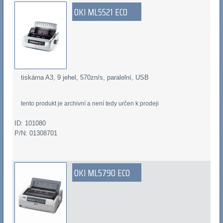
OKI ML5521 ECO
tiskárna A3, 9 jehel, 570zn/s, paralelní, USB
tento produkt je archivní a není tedy určen k prodeji
ID: 101080
P/N: 01308701
OKI ML5790 ECO