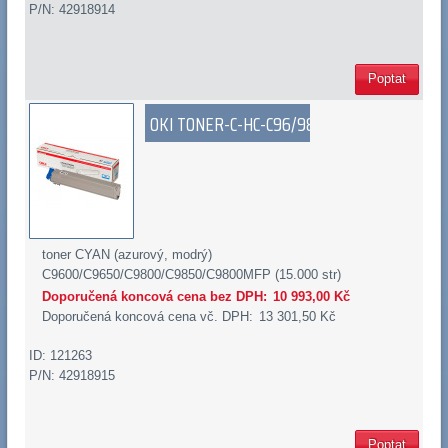
P/N: 42918914
Poptat
OKI TONER-C-HC-C96/98
toner CYAN (azurový, modrý)
C9600/C9650/C9800/C9850/C9800MFP (15.000 str)
Doporučená koncová cena bez DPH:
10 993,00 Kč
Doporučená koncová cena vč. DPH:
13 301,50 Kč
ID: 121263
P/N: 42918915
Poptat