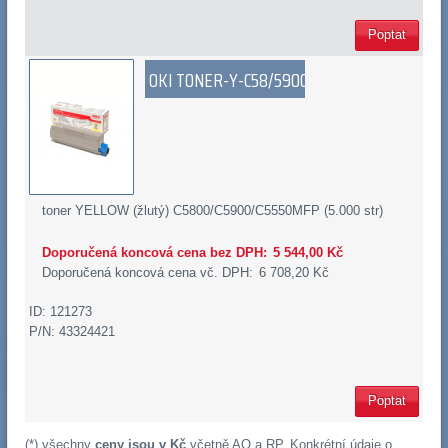
Poptat
OKI TONER-Y-C58/5900
toner YELLOW (žlutý) C5800/C5900/C5550MFP (5.000 str)
Doporučená koncová cena bez DPH:
5 544,00 Kč
Doporučená koncová cena vč. DPH:
6 708,20 Kč
ID: 121273
P/N: 43324421
Poptat
(*) všechny
ceny jsou v Kč
včetně
AO
a
RP
. Konkrétní údaje o