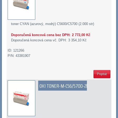
toner CYAN (azurový, modrý) C5600/C5700 (2.000 str)
Doporučená koncová cena bez DPH:
2 772,00 Kč
Doporučená koncová cena vč. DPH:
3 354,10 Kč
ID: 121266
P/N: 43381907
Poptat
OKI TONER-M-C56/5700-2k