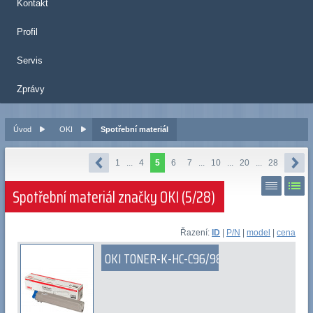
Kontakt
Profil
Servis
Zprávy
Úvod
OKI
Spotřební materiál
1
...
4
5
6
7
...
10
...
20
...
28
Spotřební materiál značky OKI (5/28)
Řazení:
ID
|
P/N
|
model
|
cena
OKI TONER-K-HC-C96/98