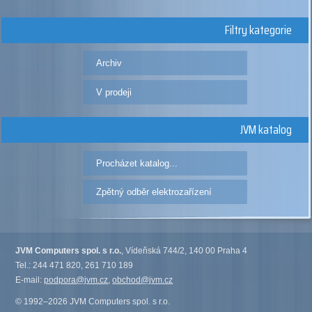
Filtry kategorie
Archiv
V prodeji
JVM katalog
Procházet katalog...
Zpětný odběr elektrozařízení
JVM Computers spol. s r.o.
, Vídeňská 744/2, 140 00 Praha 4
Tel.: 244 471 820, 261 710 189
E-mail:
podpora@jvm.cz
,
obchod@jvm.cz
© 1992–2026 JVM Computers spol. s r.o.