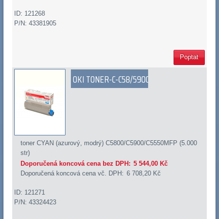
ID: 121268
P/N: 43381905
Poptat
OKI TONER-C-C58/5900
toner CYAN (azurový, modrý) C5800/C5900/C5550MFP (5.000
str)
Doporučená koncová cena bez DPH:
5 544,00 Kč
Doporučená koncová cena vč. DPH:
6 708,20 Kč
ID: 121271
P/N: 43324423