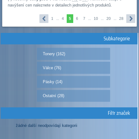
navýšení cen naleznete v detailech jednotlivých produktů.
1
...
4
5
6
7
...
10
...
20
...
28
Subkategorie
Tonery (162)
Válce (76)
Pásky (14)
Ostatní (28)
Filtr značek
žádné další neodpovídají kategorii