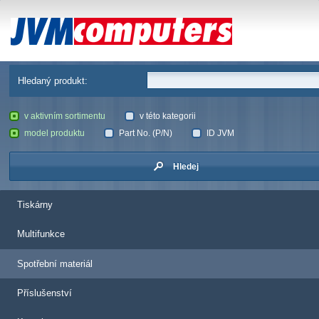
JVM Computers
Hledaný produkt:
v aktivním sortimentu
v této kategorii
model produktu
Part No. (P/N)
ID JVM
Hledej
Tiskárny
Multifunkce
Spotřební materiál
Příslušenství