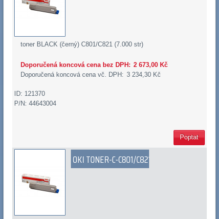
toner BLACK (černý) C801/C821 (7.000 str)
Doporučená koncová cena bez DPH:
2 673,00 Kč
Doporučená koncová cena vč. DPH:
3 234,30 Kč
ID: 121370
P/N: 44643004
Poptat
OKI TONER-C-C801/C821