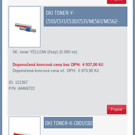
OKI TONER-Y-
C510/C511/C530/C531/MC561/MC562-
5K; toner YELLOW (žlutý) (5.000 str)
Doporučená koncová cena bez DPH:
4 937,00 Kč
Doporučená koncová cena vč. DPH:
5 973,80 Kč
ID: 121367
P/N: 44469722
Poptat
OKI TONER-K-C801/C821