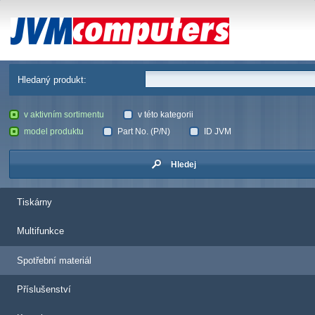
JVM Computers
Hledaný produkt:
v aktivním sortimentu
v této kategorii
model produktu
Part No. (P/N)
ID JVM
Hledej
Tiskárny
Multifunkce
Spotřební materiál
Příslušenství