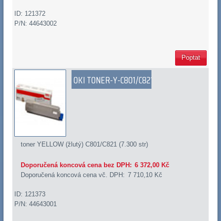
ID: 121372
P/N: 44643002
Poptat
OKI TONER-Y-C801/C821
toner YELLOW (žlutý) C801/C821 (7.300 str)
Doporučená koncová cena bez DPH:
6 372,00 Kč
Doporučená koncová cena vč. DPH:
7 710,10 Kč
ID: 121373
P/N: 44643001