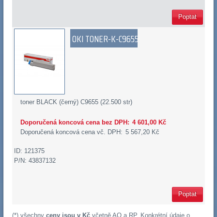
Poptat
OKI TONER-K-C9655
toner BLACK (černý) C9655 (22.500 str)
Doporučená koncová cena bez DPH:
4 601,00 Kč
Doporučená koncová cena vč. DPH:
5 567,20 Kč
ID: 121375
P/N: 43837132
Poptat
(*) všechny
ceny jsou v Kč
včetně
AO
a
RP
. Konkrétní údaje o