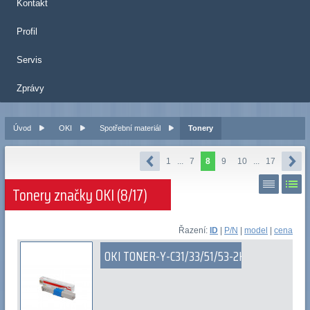
Kontakt
Profil
Servis
Zprávy
Úvod
OKI
Spotřební materiál
Tonery
1
...
7
8
9
10
...
17
Tonery značky OKI (8/17)
Řazení:
ID
|
P/N
|
model
|
cena
OKI TONER-Y-C31/33/51/53-2K