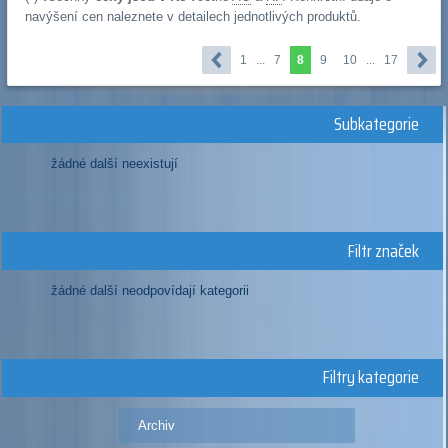
navýšení cen naleznete v detailech jednotlivých produktů.
1
...
7
8
9
10
...
17
Subkategorie
žádné další neexistují
Filtr značek
žádné další neodpovídají kategorii
Filtry kategorie
Archiv