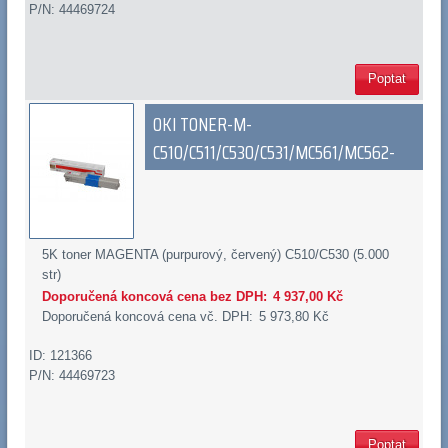
P/N: 44469724
Poptat
OKI TONER-M-
C510/C511/C530/C531/MC561/MC562-
5K toner MAGENTA (purpurový, červený) C510/C530 (5.000
str)
Doporučená koncová cena bez DPH:
4 937,00 Kč
Doporučená koncová cena vč. DPH:
5 973,80 Kč
ID: 121366
P/N: 44469723
Poptat