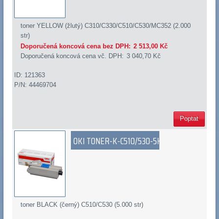
toner YELLOW (žlutý) C310/C330/C510/C530/MC352 (2.000
str)
Doporučená koncová cena bez DPH:
2 513,00 Kč
Doporučená koncová cena vč. DPH:
3 040,70 Kč
ID: 121363
P/N: 44469704
Poptat
OKI TONER-K-C510/530-5K
toner BLACK (černý) C510/C530 (5.000 str)