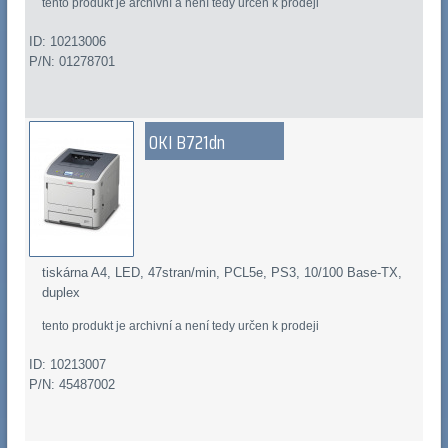
tento produkt je archivní a není tedy určen k prodeji
ID: 10213006
P/N: 01278701
OKI B721dn
tiskárna A4, LED, 47stran/min, PCL5e, PS3, 10/100 Base-TX,
duplex
tento produkt je archivní a není tedy určen k prodeji
ID: 10213007
P/N: 45487002