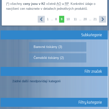
(*) všechny
ceny jsou v Kč
včetně
AO
a
RP
. Konkrétní údaje o
navýšení cen naleznete v detailech jednotlivých produktů.
1
...
8
9
10
11
...
20
...
21
Subkategorie
Barevné tiskárny (3)
Černobílé tiskárny (2)
Filtr značek
žádné další neodpovídají kategorii
Filtry kategorie