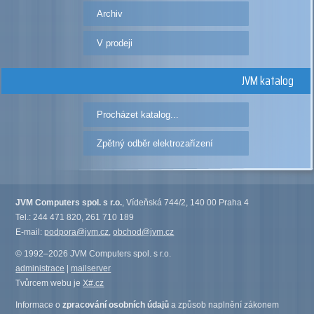
Archiv
V prodeji
JVM katalog
Procházet katalog...
Zpětný odběr elektrozařízení
JVM Computers spol. s r.o.
, Vídeňská 744/2, 140 00 Praha 4
Tel.: 244 471 820, 261 710 189
E-mail:
podpora@jvm.cz
,
obchod@jvm.cz
© 1992–2026 JVM Computers spol. s r.o.
administrace
|
mailserver
Tvůrcem webu je
X#.cz
Informace o
zpracování osobních údajů
a způsob naplnění zákonem