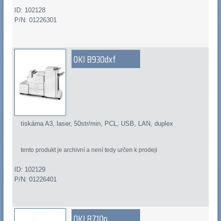
ID: 102128
P/N: 01226301
OKI B930dxf
tiskárna A3, laser, 50str/min, PCL, USB, LAN, duplex
tento produkt je archivní a není tedy určen k prodeji
ID: 102129
P/N: 01226401
OKI B710n