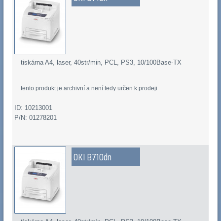
tiskárna A4, laser, 40str/min, PCL, PS3, 10/100Base-TX
tento produkt je archivní a není tedy určen k prodeji
ID: 10213001
P/N: 01278201
OKI B710dn