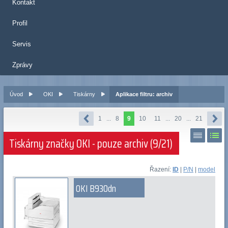
Kontakt
Profil
Servis
Zprávy
Úvod
OKI
Tiskárny
Aplikace filtru: archiv
1
...
8
9
10
11
...
20
...
21
Tiskárny značky OKI - pouze archiv (9/21)
Řazení:
ID
|
P/N
|
model
OKI B930dn