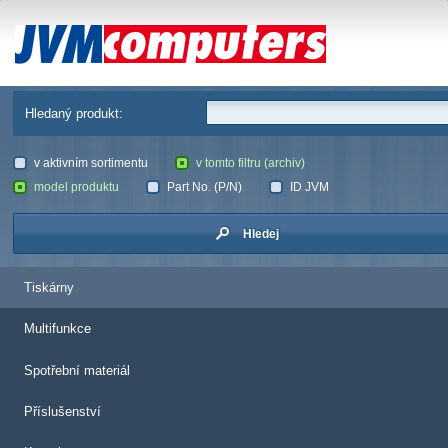
JVM Computers
Hledaný produkt:
v aktivním sortimentu
v tomto filtru (archiv)
model produktu
Part No. (P/N)
ID JVM
Hledej
Tiskárny
Multifunkce
Spotřební materiál
Příslušenství