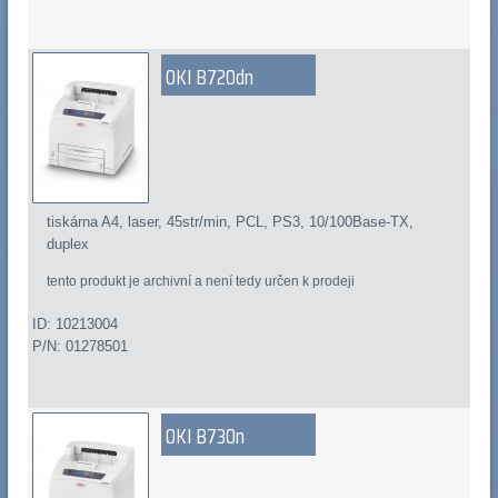
OKI B720dn
tiskárna A4, laser, 45str/min, PCL, PS3, 10/100Base-TX,
duplex
tento produkt je archivní a není tedy určen k prodeji
ID: 10213004
P/N: 01278501
OKI B730n