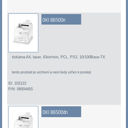
OKI B6500n
tiskárna A4, laser, 43str/min, PCL, PS3, 10/100Base-TX
tento produkt je archivní a není tedy určen k prodeji
ID: 102122
P/N: 09004455
OKI B6500dn