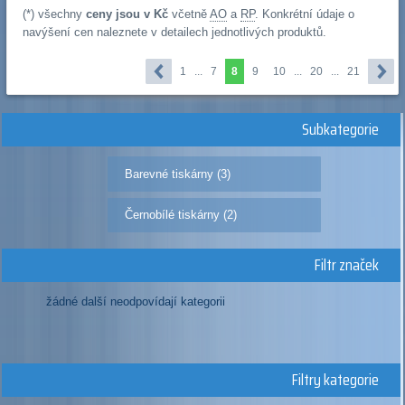
(*) všechny
ceny jsou v Kč
včetně
AO
a
RP
. Konkrétní údaje o
navýšení cen naleznete v detailech jednotlivých produktů.
1
...
7
8
9
10
...
20
...
21
Subkategorie
Barevné tiskárny (3)
Černobílé tiskárny (2)
Filtr značek
žádné další neodpovídají kategorii
Filtry kategorie