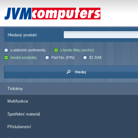
JVM Computers
Hledaný produkt:
v aktivním sortimentu
v tomto filtru (archiv)
model produktu
Part No. (P/N)
ID JVM
Hledej
Tiskárny
Multifunkce
Spotřební materiál
Příslušenství