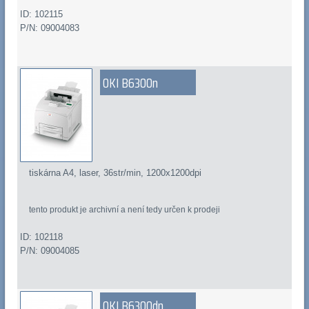
ID: 102115
P/N: 09004083
OKI B6300n
tiskárna A4, laser, 36str/min, 1200x1200dpi
tento produkt je archivní a není tedy určen k prodeji
ID: 102118
P/N: 09004085
OKI B6300dn