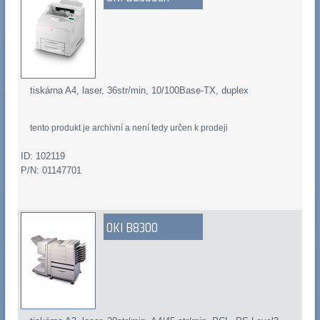
tiskárna A4, laser, 36str/min, 10/100Base-TX, duplex
tento produkt je archivní a není tedy určen k prodeji
ID: 102119
P/N: 01147701
OKI B8300