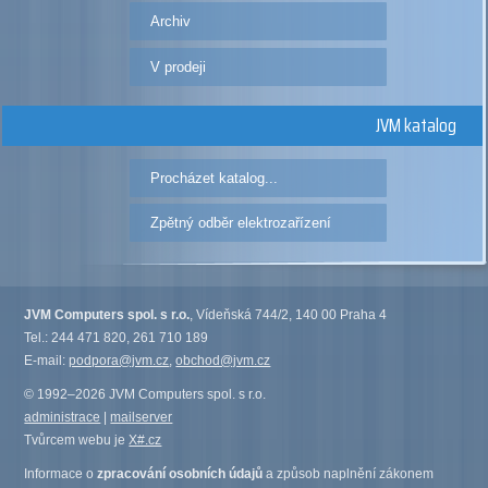
Archiv
V prodeji
JVM katalog
Procházet katalog...
Zpětný odběr elektrozařízení
JVM Computers spol. s r.o.
, Vídeňská 744/2, 140 00 Praha 4
Tel.: 244 471 820, 261 710 189
E-mail:
podpora@jvm.cz
,
obchod@jvm.cz
© 1992–2026 JVM Computers spol. s r.o.
administrace
|
mailserver
Tvůrcem webu je
X#.cz
Informace o
zpracování osobních údajů
a způsob naplnění zákonem