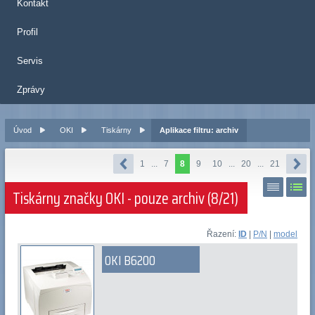
Kontakt
Profil
Servis
Zprávy
Úvod
OKI
Tiskárny
Aplikace filtru: archiv
1
...
7
8
9
10
...
20
...
21
Tiskárny značky OKI - pouze archiv (8/21)
Řazení:
ID
|
P/N
|
model
OKI B6200