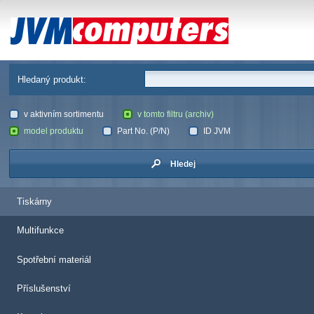
JVM Computers
Hledaný produkt:
v aktivním sortimentu
v tomto filtru (archiv)
model produktu
Part No. (P/N)
ID JVM
Hledej
Tiskárny
Multifunkce
Spotřební materiál
Příslušenství