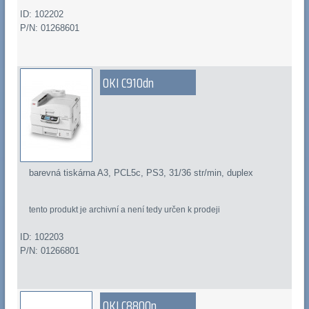
ID: 102202
P/N: 01268601
OKI C910dn
barevná tiskárna A3, PCL5c, PS3, 31/36 str/min, duplex
tento produkt je archivní a není tedy určen k prodeji
ID: 102203
P/N: 01266801
OKI C8800n