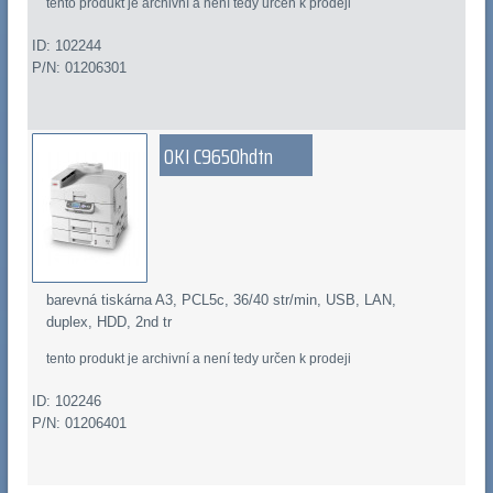
tento produkt je archivní a není tedy určen k prodeji
ID: 102244
P/N: 01206301
OKI C9650hdtn
barevná tiskárna A3, PCL5c, 36/40 str/min, USB, LAN,
duplex, HDD, 2nd tr
tento produkt je archivní a není tedy určen k prodeji
ID: 102246
P/N: 01206401