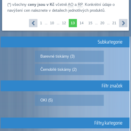
(*) všechny
ceny jsou v Kč
včetně
AO
a
RP
. Konkrétní údaje o
navýšení cen naleznete v detailech jednotlivých produktů.
1
...
10
...
12
13
14
15
...
20
...
21
Subkategorie
Barevné tiskárny (3)
Černobílé tiskárny (2)
Filtr značek
OKI (5)
Filtry kategorie