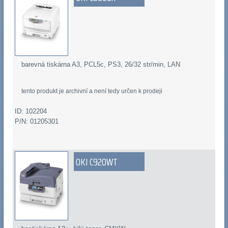
barevná tiskárna A3, PCL5c, PS3, 26/32 str/min, LAN
tento produkt je archivní a není tedy určen k prodeji
ID: 102204
P/N: 01205301
OKI C920WT