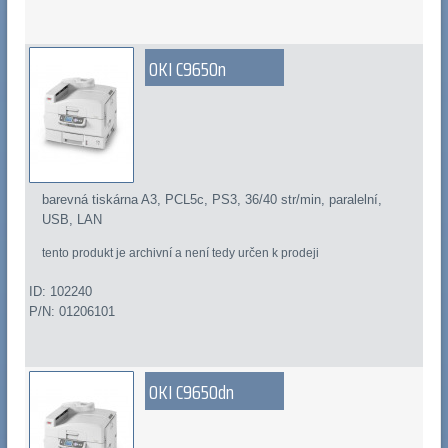
OKI C9650n
barevná tiskárna A3, PCL5c, PS3, 36/40 str/min, paralelní,
USB, LAN
tento produkt je archivní a není tedy určen k prodeji
ID: 102240
P/N: 01206101
OKI C9650dn