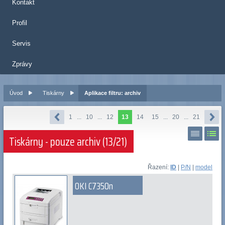
Kontakt
Profil
Servis
Zprávy
Úvod
Tiskárny
Aplikace filtru: archiv
1
...
10
...
12
13
14
15
...
20
...
21
Tiskárny - pouze archiv (13/21)
Řazení:
ID
|
P/N
|
model
OKI C7350n