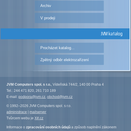
Archiv
V prodeji
JVM katalog
Procházet katalog...
Zpětný odběr elektrozařízení
JVM Computers spol. s r.o.
, Vídeňská 744/2, 140 00 Praha 4
Tel.: 244 471 820, 261 710 189
E-mail:
podpora@jvm.cz
,
obchod@jvm.cz
© 1992–2026 JVM Computers spol. s r.o.
administrace
|
mailserver
Tvůrcem webu je
X#.cz
Informace o
zpracování osobních údajů
a způsob naplnění zákonem