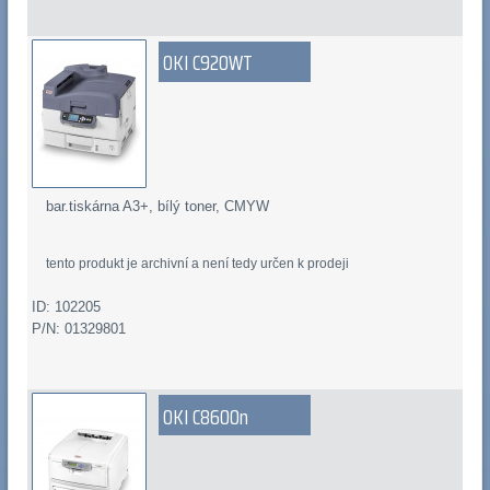
OKI C920WT
bar.tiskárna A3+, bílý toner, CMYW
tento produkt je archivní a není tedy určen k prodeji
ID: 102205
P/N: 01329801
OKI C8600n