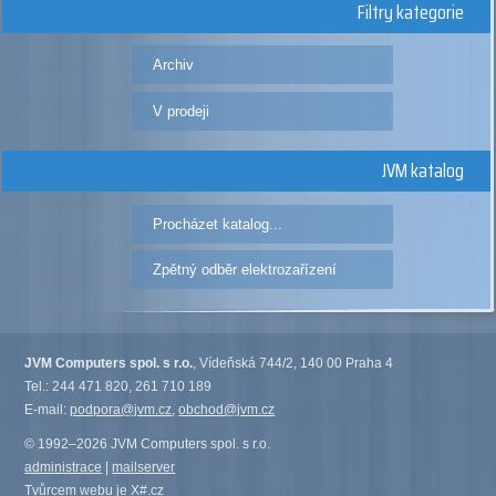
Filtry kategorie
Archiv
V prodeji
JVM katalog
Procházet katalog...
Zpětný odběr elektrozařízení
JVM Computers spol. s r.o.
, Vídeňská 744/2, 140 00 Praha 4
Tel.: 244 471 820, 261 710 189
E-mail:
podpora@jvm.cz
,
obchod@jvm.cz
© 1992–2026 JVM Computers spol. s r.o.
administrace
|
mailserver
Tvůrcem webu je
X#.cz