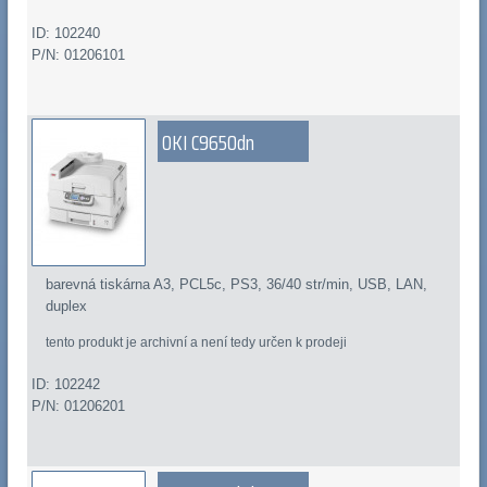
ID: 102240
P/N: 01206101
OKI C9650dn
barevná tiskárna A3, PCL5c, PS3, 36/40 str/min, USB, LAN,
duplex
tento produkt je archivní a není tedy určen k prodeji
ID: 102242
P/N: 01206201