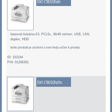
OKI C9650hdn
barevná tiskárna A3, PCL5c, 36/40 str/min, USB, LAN,
duplex, HDD
tento produkt je archivní a není tedy určen k prodeji
ID: 102244
P/N: 01206301
OKI C9650hdtn