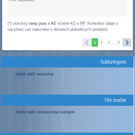
(*) všechny
ceny jsou v Kč
včetně
AO
a
RP
. Konkrétní údaje o
navýšení cen naleznete v detailech jednotlivých produktů.
1
2
3
...
5
Subkategorie
žádné další neexistují
Filtr značek
žádné další neodpovídají kategorii