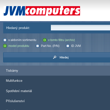
JVM Computers
Hledaný produkt:
v aktivním sortimentu
v tomto filtru (archiv)
model produktu
Part No. (P/N)
ID JVM
Hledej
Tiskárny
Multifunkce
Spotřební materiál
Příslušenství