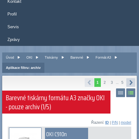
Kontakt
Profil
Servis
Zprávy
Úvod
OKI
Tiskárny
Barevné
Formát A3
Aplikace filtru: archiv
1
2
3
...
5
Barevné tiskárny formátu A3 značky OKI
- pouze archiv (1/5)
Řazení:
ID
|
P/N
|
model
OKI C910n