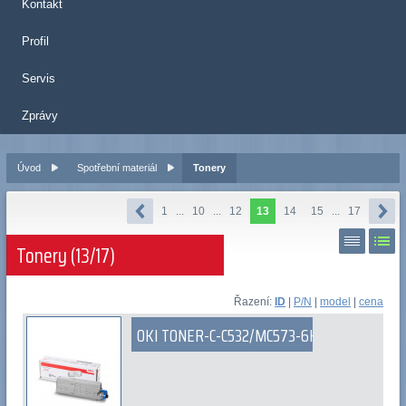
Kontakt
Profil
Servis
Zprávy
Úvod
Spotřební materiál
Tonery
1
...
10
...
12
13
14
15
...
17
Tonery (13/17)
Řazení:
ID
|
P/N
|
model
|
cena
OKI TONER-C-C532/MC573-6K