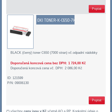
Poptat
OKI TONER-K-C650-7K
BLACK (černý) toner C650 (7000 stran) vč.odpadní nádobky
Doporučená koncová cena bez DPH:
1 724,00 Kč
Doporučená koncová cena vč. DPH:
2 086,00 Kč
ID: 121599
P/N: 09006130
Poptat
(*) všechny
ceny jsou v Kč
včetně
AO
a
RP
. Konkrétní údaje o