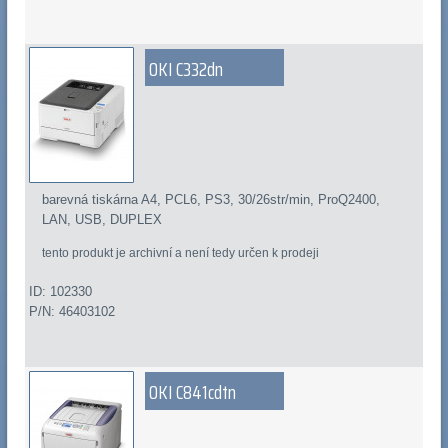
OKI C332dn
barevná tiskárna A4, PCL6, PS3, 30/26str/min, ProQ2400,
LAN, USB, DUPLEX
tento produkt je archivní a není tedy určen k prodeji
ID: 102330
P/N: 46403102
OKI C841cdtn