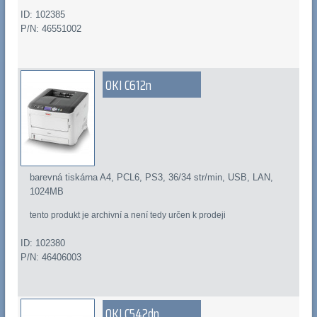
ID: 102385
P/N: 46551002
OKI C612n
barevná tiskárna A4, PCL6, PS3, 36/34 str/min, USB, LAN,
1024MB
tento produkt je archivní a není tedy určen k prodeji
ID: 102380
P/N: 46406003
OKI C542dn