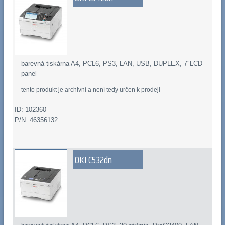
barevná tiskárna A4, PCL6, PS3, LAN, USB, DUPLEX, 7″LCD
panel
tento produkt je archivní a není tedy určen k prodeji
ID: 102360
P/N: 46356132
OKI C532dn