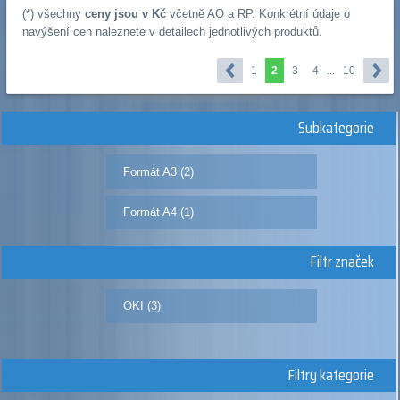
(*) všechny
ceny jsou v Kč
včetně
AO
a
RP
. Konkrétní údaje o
navýšení cen naleznete v detailech jednotlivých produktů.
1
2
3
4
...
10
Subkategorie
Formát A3 (2)
Formát A4 (1)
Filtr značek
OKI (3)
Filtry kategorie