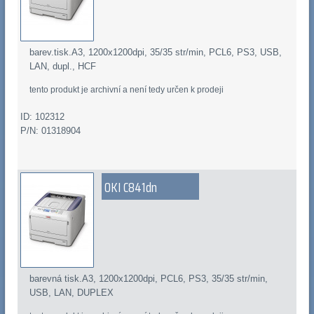
barev.tisk.A3, 1200x1200dpi, 35/35 str/min, PCL6, PS3, USB,
LAN, dupl., HCF
tento produkt je archivní a není tedy určen k prodeji
ID: 102312
P/N: 01318904
OKI C841dn
barevná tisk.A3, 1200x1200dpi, PCL6, PS3, 35/35 str/min,
USB, LAN, DUPLEX