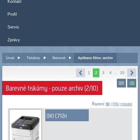
Kontakt
Profil
Servis
Zprávy
Úvod
Tiskárny
Barevné
Aplikace filtru: archiv
1
2
3
4
...
10
Barevné tiskárny - pouze archiv (2/10)
Řazení:
ID
|
P/N
|
model
OKI C712n