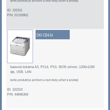
tento produkt je archivní a není tedy určen k prodeji
ID: 102311
P/N: 01318902
OKI C841n
barevná tiskárna A3, PCL6, PS3, 35/35 str/min, 1200x1200
dpi, USB, LAN
tento produkt je archivní a není tedy určen k prodeji
ID: 102310
P/N: 44846304