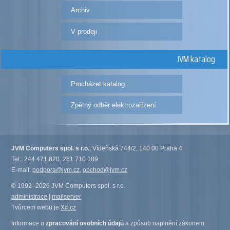
Archiv
V prodeji
JVM katalog
Procházet katalog...
Zpětný odběr elektrozařízení
JVM Computers spol. s r.o.
, Vídeňská 744/2, 140 00 Praha 4
Tel.: 244 471 820, 261 710 189
E-mail:
podpora@jvm.cz
,
obchod@jvm.cz
© 1992–2026 JVM Computers spol. s r.o.
administrace
|
mailserver
Tvůrcem webu je
X#.cz
Informace o
zpracování osobních údajů
a způsob naplnění zákonem