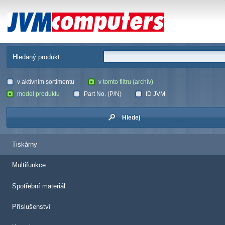
JVM Computers
Hledaný produkt:
v aktivním sortimentu
v tomto filtru (archiv)
model produktu
Part No. (P/N)
ID JVM
Hledej
Tiskárny
Multifunkce
Spotřební materiál
Příslušenství